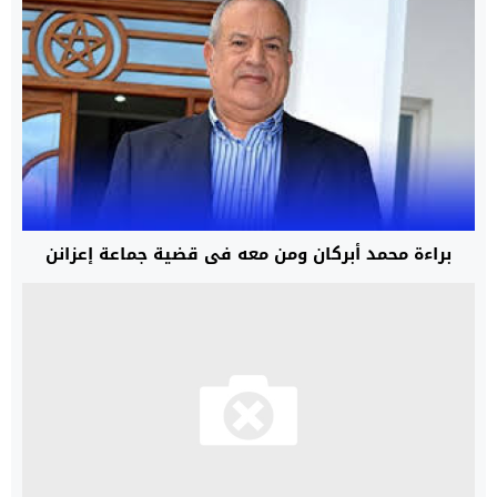
براءة محمد أبركان ومن معه في قضية جماعة إعزانن