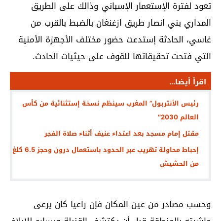
تعود لفترة الإستعمار الإسباني وذالك على الطريق
المداري بني انصار طريق ازغنغان بالضبط بالقرب من
غاسي، الحادثة إستدعت حضور مختلف الأجهزة الأمنية
التي فتحت تحقيقاتها للقوف على حيثيات الحادث.
اقرأ أيضا...
رئيس الأنتربول” المغرب سينظم نسخة إستثنائية من كأس
العالم 2030″
مقتل إمام مسجد بعد اعتداء عنيف أثناء صلاة الفجر
إحباط محاولة تهريب عبر الحدود باستعمال درون وحجز 6.5 كلغ
من الحشيش
وحسب مصادر من عين المكان فإن راعيا كان يرعى
ماشيته بالمنطقة قبل أن يكتشف القنبلة ويسارع للإبلاغ