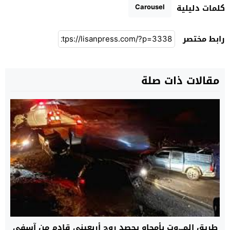
Carousel
كلمات دليلية
رابط مختصر
مقالات ذات صلة
طريق المــ.وت بأمجاو يحصد روح أربعيني قادم من آسفي