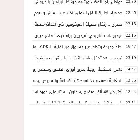
مواطن يلجأ للقضاء ويتهم مرشحًا للبرلمان بالدريوش بالاستيلاء على 22 مليون سنتيم
23:39
جمعية الجالية للنقل الدولي تخلد عيد العرش واليوم الوطني للمهاجر بح
22:45
حصري ..ارتفاع حصيلة الموقوفين في أحداث مليلية إلى 82 شخصًا وتحقيقات تقود إلى متابعات جنائية ثقيلة
22:15
فيديو..استنفار بحي أفيديون براقة بعد اندلاع حريق داخل ضيعة فلاحية
22:15
بحلة جديدة وتطور غير مسبوق عبر تقنية الـ GPS.. منصة “مرحباناظور” تعزز مكانتها كوجهة أولى لسكان إقليمي الناظور والدريوش
16:47
فيديو ..بعد تدخل عامل الناظور.أرباب قوارب مارشيكا يعلقون احتجاجهم وي
23:10
داخل المحكمة..زوجة تمزق أوراق الطلاق وتحتضن زوجها في لحظة أعاد
14:57
المغاربةةصف واحد لموجهة الإشاعة والتحريض وحملات التضليل
13:06
أكثر من 45 ألف متفرج يسدلون الستار على دورة استثنائية للمهرجان المتوسطي بالناظور
12:54
المحمدية تسدل الستار على الدورة الثالثة لمهرجان العيطة المرساوية
22:51
توقيف المشتبه فيه في سرقة عدد من المنازل بحي عاريض بالناظور
22:42
حصري ..إحالة 50 موقوفاً على سجن سلوان على خلفية أحداث معبر مليلية ومتابعات بتهم جنائية وجنحية ثقيلة
22:39
خلاف حول اللائحة الجهوية يُسقط ترشح محمد رشيد..وقيادة PPSتفقد أحد أبرز وجوهها بالناظور
21:13