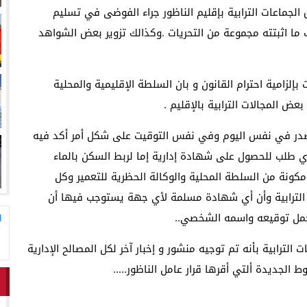
لجماعات الترابية بإقليم الناظور جراء الفوضى في تسليم
 ما اثبتته مجموعة من التحريات .وكذالك تزوير بعض الشواهد
إلزامية احترام القانون و بان السلطة الإقليمية والمحلية
المجالات الترابية بالإقليم .
 صدر في نفس اليوم وفي نفس التوقيت على شكل أمر أكد فيه
 طلب للحصول على شهادة إدارية إما لربط السكن بالماء
كونة من السلطة المحلية والوكالة الحظرية للتعمير وكل
ة الترابية وأن أي شهادة مسلمة لأي جهة يستوجب فيها أن
حمل توقيعه واسمه الشخصي..
ا
لترابية بأنه تم توجيه منشور و إخبار آخر لكل المصالح الإدارية
 الجديدة ألتي أقرها قرار عامل الناظور…..