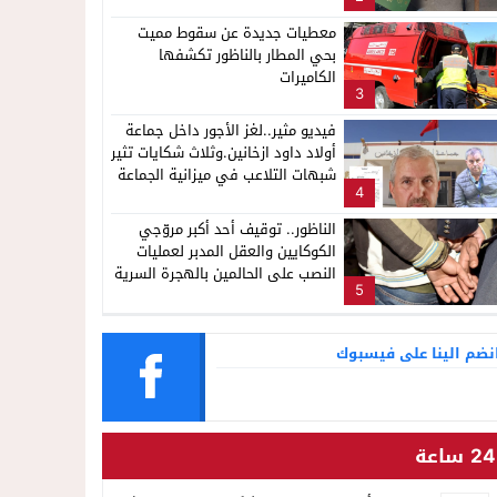
معطيات جديدة عن سقوط مميت
بحي المطار بالناظور تكشفها
الكاميرات
3
فيديو مثير..لغز الأجور داخل جماعة
أولاد داود ازخانين.وثلاث شكايات تثير
شبهات التلاعب في ميزانية الجماعة
4
الناظور.. توقيف أحد أكبر مروّجي
الكوكايين والعقل المدبر لعمليات
النصب على الحالمين بالهجرة السرية
5
نضم الينا على فيسبوك
24 ساعة