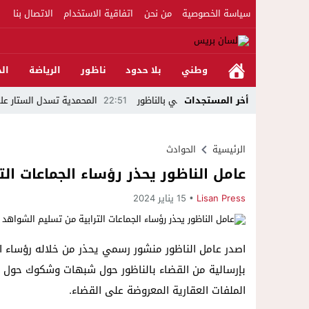
سياسة الخصوصية
من نحن
اتفاقية الاستخدام
الاتصال بنا
وطني
بلا حدود
ناظور
الرياضة
الج
أخر المستجدات
22:51
المحمدية تسدل الستار على الدورة
الرئيسية
الحوادث
عامل الناظور يحذر رؤساء الجماعات الت
Lisan Press
15 يناير 2024
اصدر عامل الناظور منشور رسمي يحذر من خلاله رؤساء ال
بإرسالية من القضاء بالناظور حول شبهات وشكوك حول إح
الملفات العقارية المعروضة على القضاء.