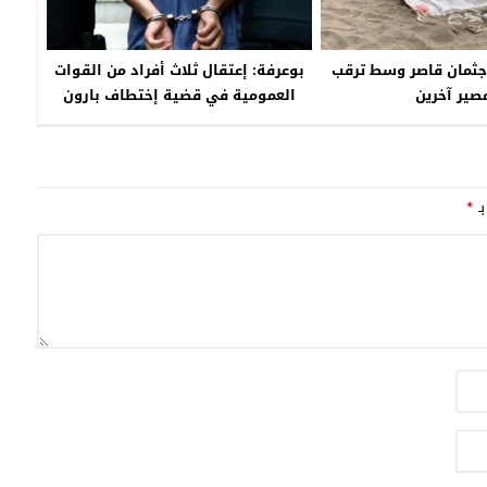
ثمان قاصر وسط ترقب
بوعرفة: إعتقال ثلاث أفراد من القوات
صير آخرين
العمومية في قضية إختطاف بارون
مخدرات وطلب فدية
بـ
*