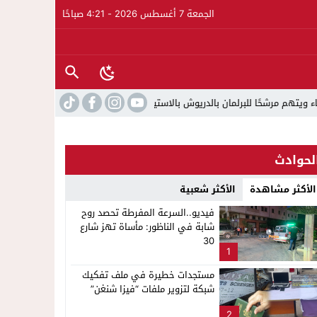
الجمعة 7 أغسطس 2026 - 4:21 صباحًا
ا للبرلمان بالدريوش بالاستيلاء على 22 مليون سنتيم
22:45
جمعية الجال
لحوادث
الأكثر مشاهدة
الأكثر شعبية
فيديو..السرعة المفرطة تحصد روح
شابة في الناظور: مأساة تهز شارع
30
1
مستجدات خطيرة في ملف تفكيك
شبكة لتزوير ملفات “فيزا شنغن”
2