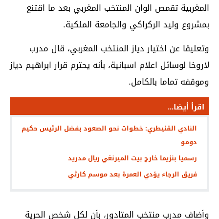
المغربية تقمص الوان المنتخب المغربي بعد ما اقتنع
بمشروع وليد الركراكي والجامعة الملكية.
وتعليقا عن اختيار دياز المنتخب المغربي، قال مدرب
لاروخا لوسائل اعلام اسبانية، بأنه يحترم قرار ابراهيم دياز
وموقفه تماما بالكامل.
اقرأ أيضا...
النادي القنيطري: خطوات نحو الصعود بفضل الرئيس حكيم
دومو
رسميا بنزيما خارج بيت الميرنغي ريال مدريد
فريق الرجاء يؤدي العمرة بعد موسم كارثي
وأضاف مدرب منتخب المتادور، بأن لكل شخص الحرية