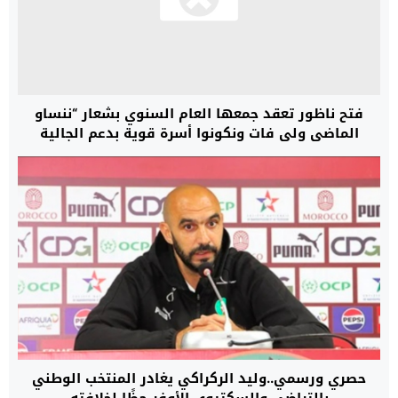
فتح ناظور تعقد جمعها العام السنوي بشعار “ننساو
الماضي ولي فات ونكونوا أسرة قوية بدعم الجالية
الفتحية”
حصري ورسمي..وليد الركراكي يغادر المنتخب الوطني