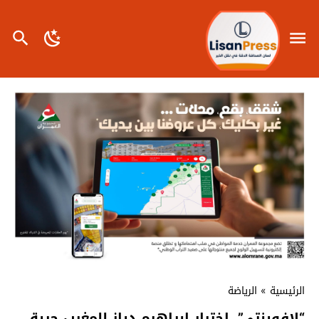
الرئيسية
»
الرياضة
“لافوينتي”..اختيار إبراهيم دياز للمغرب حرية