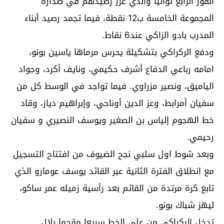
الفوز الرابع تواليا والذي عزز رصيدهم في صدارة
المجموعة الخامسة ب12 نقطة، فيما تجمد رصيد أبناء
المدرب بادو الزاكي عند6 نقاط.
ودفع الركراكي بتشكيلة يحرس مرماها ياسين بونو،
امامه رباعي الدفاع أشرف حكيمي، ونايف أكرد، وجواد
الياميق، ونصير مزراوي. فيما تواجد في الوسط كل من
سفيان أمرابط، وعز الدين أوناحي، وإبراهيم دياز، وقاد
خط الهجوم إلياس بن الصغير ويوسف النصيري و سفيان
رحيمي.
وبعد شوط اول سلبي نجح الضيوف من افتتاح التسجيل
مع انطلاق الفترة الثانية عبر القائد يوسف عومارو الذي
تابع كرة مرتدة من القائم بعد رأسية زميله عمر ساكو،
ليهز شباك بونو.
تدخل الركراكي من على الخط سريعا مقحما بلال