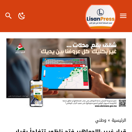
الرئيسية
»
وطني
قرار غريب!!!جماهير فتح ناظور تتفاجأ بقرار