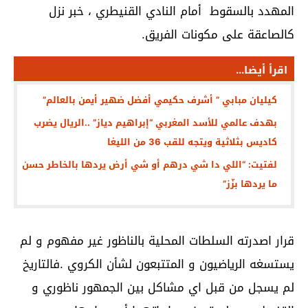
المهدد بالسقوط أمام النادي القنيطري ، خبر نزل
كالصاعقة على مكونات الفريق.
اقرأ أيضا...
كيليان مبابي ” أشرف حكيمي أفضل ضهير أيمن بالعالم”
بهدف عالمي للأسد المغربي “إبراهيم دياز” ..الريال يضرب
كاديس بثلاثية ويتجه للقب 36 من الليغا
لفتيت: “اللي دا شي درهم أو شي أرض يردها بالخاطر حسن
ما يردها بزّز”
قرار اصدرته السلطات المحلية بالناظور غير مفهوم و لم
يستسغه الرياضيون و المتتبعون لشأن الكروي .فالتاريخ
لم يسجل من قبل اي مشاكل بين الجمهور ناظوري و