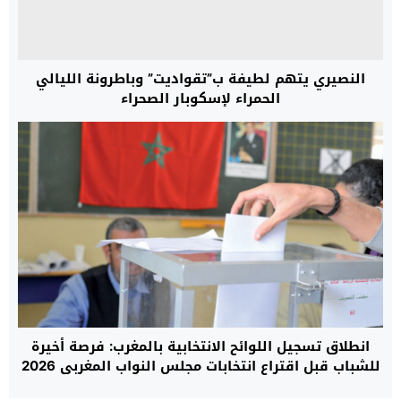
النصيري يتهم لطيفة ب”تقواديت” وباطرونة الليالي
الحمراء لإسكوبار الصحراء
انطلاق تسجيل اللوائح الانتخابية بالمغرب: فرصة أخيرة
للشباب قبل اقتراع انتخابات مجلس النواب المغربي 2026