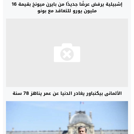
إشبيلية يرفض عرضًا جديدًا من بايرن ميونخ بقيمة 16
مليون يورو للتعاقد مع بونو
الألماني بيكنباور يغادر الدنيا عن عمر يناهز 78 سنة