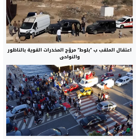
اعتقال الملقب ب “بلوط” مروّج المخدرات القوية بالناظور
والنواحي