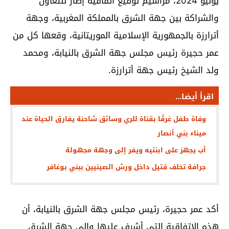
يونيو 2024، مراسيم توقيع اتفاقية إطار للتعاون
والشراكة بين جهة الشرق بالمملكة المغربية، وجهة
أترارزة بالجمهورية الإسلامية الموريتانية، وقعها كل من
عمر حجيرة رئيس مجلس جهة الشرق بالنيابة، ومحمد
ولد الشيخ رئيس جهة أترارزة.
اقرأ أيضا...
وفاة طفل غرقًا بقناة للري وسائق شاحنة يفارق الحياة عند
ميناء بني أنصار
أب يجهز على ابنتيه ويفر إلى وجهة مجهولة
جرافة تخلف قتيل داخل ورش الصينيين ببني بوغافر
أكد عمر حجيرة، رئيس مجلس جهة الشرق بالنيابة، أن
هذه الاتفاقية التي أشرف عليها والي جهة الشرق