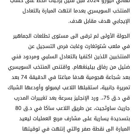
نهائي اليورو 2024 قبل قليل بركبات الحظ على حساب
المنتخب السويسري بعدما انتهت المبارة بالتعادل
الإيجابي هدف مقابل هدف.
الجولة الأولى لم ترقى الى مستوى تطلعات الجماهير
في ملعب شتوتغارت وغابت فرص التسجيل عن
المنتخبين اللذين اكتفيا بالتعادل السلبي ومردود فني
ضئيل من رفاق بيلينغهام. واقتنص المنتخب السويسري
بعد شجاعة هجومية هدفا مباغتا في الدقيقة 74 بعد
تمريرة جانبية، استقبلها اللاعب ايمبولو وأودعها الشباك
قي د.ق 75،. ورد الإنجليز بسرعة بعد تغييرات المدرب
جاريث ساوثجيت، عن طريق اللاعب ساكا في د.ق 80
بتسديدة يسارية على مشارف مربع العمليات ليعيد
المبارة الى نقطة صفر والتي إنتهت في توقيتها