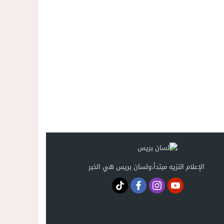
حضور جماهيري قياسي في افتتاح المهرجان المتوسطي.والأنظار تتجه 
20:58
الإعلام النزيه مبتدأ،ولسان بريس هي الخبر