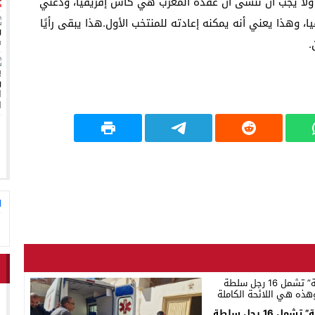
رة. ولا يجب أن ننسى أن عقدة المغرب هي كأس إفريقيا، ودعني
ا، وهذا يعني أنه يمكنه إعادته للمنتخب الأول.هذا يبقى رأيًا
.
ا
حركة “الداخلية” تشمل 16 رجل سلطة