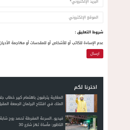
شروط التعليق :
عدم الإساءة للكاتب أو للأشخاص أو للمقدسات أو مهاجمة الأديان 
اخترنا لكم
المغاربة يترقبون باهتمام كبير خطاب جلا
الملك في افتتاح البرلمان الجمعة المقب
فيديو..السرعة المفرطة تحصد روح شاب
الناظور: مأساة تهز شارع 30