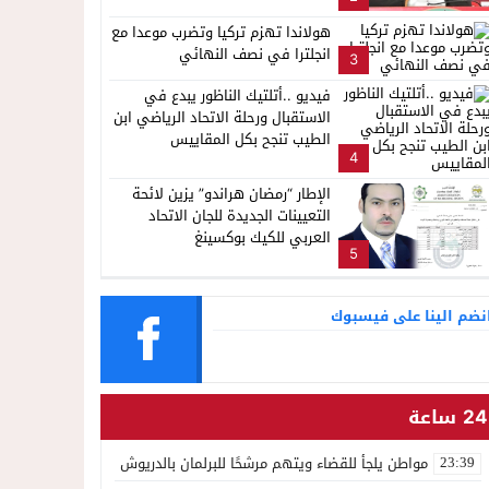
هولاندا تهزم تركيا وتضرب موعدا مع
انجلترا في نصف النهائي
3
فيديو ..أتلتيك الناظور يبدع في
الاستقبال ورحلة الاتحاد الرياضي ابن
الطيب تنجح بكل المقاييس
4
الإطار “رمضان هراندو” يزين لائحة
التعيينات الجديدة للجان الاتحاد
العربي للكيك بوكسينغ
5
نضم الينا على فيسبوك
24 ساعة
مواطن يلجأ للقضاء ويتهم مرشحًا للبرلمان بالدريوش بالاستيلاء على 22 مليون سنتيم
23:39