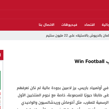
الية
اقتصاد
فيديوهات
الاتصال بنا
دريوش بالاستيلاء على 22 مليون سنتيم
 العرش واليوم الوطني للمهاجر بحفل وطني بالناظور
ا
ات تقود إلى متابعات جنائية ثقيلة
Wi
د اندلاع حريق داخل ضيعة فلاحية
لناظور والدريوش
قوارب مارشيكا يعلقون احتجاجهم ويختارون الحوار خدمةً لمصلحة الإقليم
في أولمبياد باريس، برز لاعبين بجودة عالية لم نكن نعرفهم
لاق وتحتضن زوجها في لحظة أعادت الأمل
13:06
المغاربةةصف واحد لموجهة ا
عطى طابعًا حيويًا للمجموعة، خاصة مع نجوم المنتخبين الأول
22:51
المحمدية تسدل الست
الرسمية للمغرب، مثل أخوماش وريدشالسيون والواحيدي