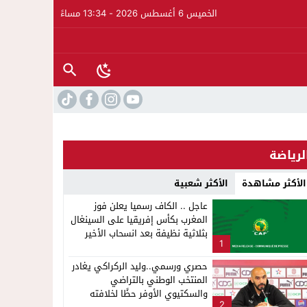
الخميس 6 أغسطس 2026 - 13:34 مساءً
لرياضة
الأكثر مشاهدة
الأكثر شعبية
عاجل .. الكاف رسميا يعلن فوز
المغرب بكأس إفريقيا على السينغال
بثلاثية نظيفة بعد انسحاب الأخير
1
لإشاعة والتحريض وحملات التضليل
حصري ورسمي..وليد الركراكي يغادر
المنتخب الوطني بالتراضي
ار على الدورة الثالثة لمهرجان العيطة المرساوية
والسكتيوي الأوفر حظًا لخلافته
2