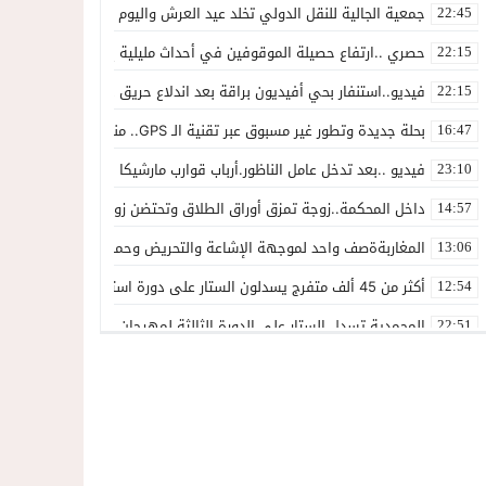
جمعية الجالية للنقل الدولي تخلد عيد العرش واليوم الوطني للمهاجر بح
22:45
حصري ..ارتفاع حصيلة الموقوفين في أحداث مليلية إلى 82 شخصًا وتحقيقات تقود إلى متابعات جنائية ثقيلة
22:15
فيديو..استنفار بحي أفيديون براقة بعد اندلاع حريق داخل ضيعة فلاحية
22:15
بحلة جديدة وتطور غير مسبوق عبر تقنية الـ GPS.. منصة “مرحباناظور” تعزز مكانتها كوجهة أولى لسكان إقليمي الناظور والدريوش
16:47
فيديو ..بعد تدخل عامل الناظور.أرباب قوارب مارشيكا يعلقون احتجاجهم وي
23:10
داخل المحكمة..زوجة تمزق أوراق الطلاق وتحتضن زوجها في لحظة أعاد
14:57
المغاربةةصف واحد لموجهة الإشاعة والتحريض وحملات التضليل
13:06
أكثر من 45 ألف متفرج يسدلون الستار على دورة استثنائية للمهرجان المتوسطي بالناظور
12:54
المحمدية تسدل الستار على الدورة الثالثة لمهرجان العيطة المرساوية
22:51
توقيف المشتبه فيه في سرقة عدد من المنازل بحي عاريض بالناظور
22:42
حصري ..إحالة 50 موقوفاً على سجن سلوان على خلفية أحداث معبر مليلية ومتابعات بتهم جنائية وجنحية ثقيلة
22:39
خلاف حول اللائحة الجهوية يُسقط ترشح محمد رشيد..وقيادة PPSتفقد أحد أبرز وجوهها بالناظور
21:13
وزارة الداخلية تكشف بالأرقام: 40 ألف محاولة اقتحام نحو سبتة و1135 نحو مليلية.وشبكات التضليل والاتجار بالبشر في قفص الاتهام
21:05