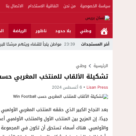
سياسة الخصوصية
من نحن
اتفاقية الاستخدام
الاتصال بنا
وطني
بلا حدود
ناظور
الرياضة
الج
أخر المستجدات
23:39
مواطن يلجأ للقضاء ويتهم مرشحًا للبرلمان بال
22:45
جمعية الجالية للنقل الدولي تخلد عيد
الرئيسية
وطني
22:15
حصري ..ارتفاع حصيلة الموقوفين في أحداث مليلية إلى 82 شخصًا وتحقيق
تشكيلة الألقاب للمنتخب المغربي حسب n Football
22:15
فيديو..استنفار بحي أفيديون براقة بع
Lisan Press
6 أغسطس 2024
16:47
بحلة جديدة وتطور غير مسبوق عبر تقنية الـ GPS.. منصة “مرحباناظور” تعزز مكانتها كوجهة أولى لسكان إقليمي ا
23:10
فيديو ..بعد تدخل عامل الناظور.أرباب 
بعد النجاح الكبير الذي حققه المنتخب المغربي الأولمبي 
14:57
داخل المحكمة..زوجة تمزق أوراق الط
جيدًا. إن المزيج بين المنتخب الأول والمنتخب الأولمبي أ
12:54
أكثر من 45 ألف متفرج يسدلون الستار على دورة استثنائية للمهرجان المتوسطي بالناظور
والأولمبي. هناك أسماء تستحق أن تكون في المجموعة 