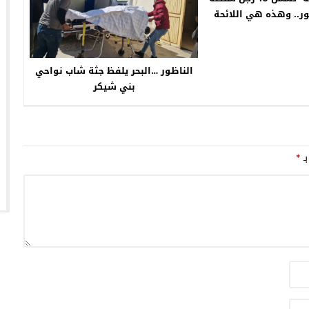
ور.. وهذه هي اللائحة
الكاملة
الناظور …البحر يلفظ جثة شاب نواحي
بني شيكر
بـ
*