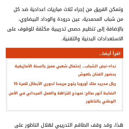
وتمكن الفريق من إجراء ثلاث مباريات اعدادية ضد كل
من شباب المحمدية، عين حرودة والوداد البيضاوي،
بالإضافة إلى تنظيم حصص تدريبية مكثفة للوقوف على
الاستعدادات البدنية والتقنية.
اقرأ أيضا...
نداء-نبض الشباب… إحتفال شعبي مميز بالسنة الأمازيغية
بحضور الفنان بلعوش
ريال مدريد ملك أوروبا يتوج عريسا لدوري الأبطال للمرة 15
الضابط أنور صالح: نموذج للنزاهة والعمل الميداني في الأمن
الوطني بالناظور
هذا، وقد وقف الطاقم التدريبي لهلال الناظور على