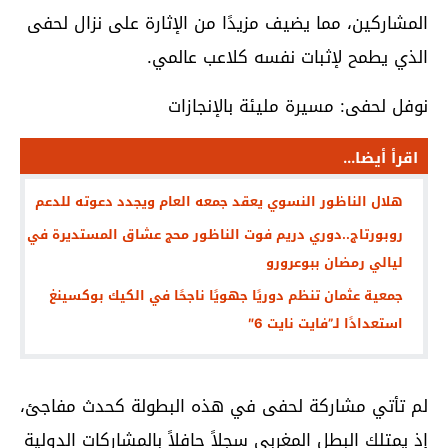
المشاركين، مما يضيف مزيدًا من الإثارة على نزال لحفى
الذي يطمح لإثبات نفسه كلاعب عالمي.
نوفل لحفى: مسيرة مليئة بالإنجازات
اقرأ أيضا...
هلال الناظور النسوي يعقد جمعه العام ويجدد دعوته للدعم
روبورتاج..دوري دريم فوت الناظور محج عشاق المستديرة في
ليالي رمضان ببوعرورو
جمعية عثمان تنظم دوريًا جهويًا ناجحًا في الكيك بوكسينغ
استعدادًا لـ”فايت نايت 6″
لم تأتي مشاركة لحفى في هذه البطولة كحدث مفاجئ،
إذ يمتلك البطل المغربي سجلاً حافلاً بالمشاركات الدولية