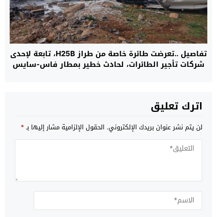
تفاصيل ..تعرضت طائرة خاصة من طراز H25B، تابعة لإحدى
شركات تأجير الطائرات، لحادث خطير بمطار فاس-سايس
اترك تعليق
لن يتم نشر عنوان بريدك الإلكتروني.
الحقول الإلزامية مشار إليها بـ
*