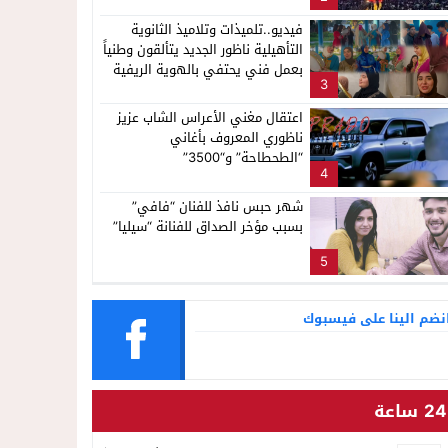
فيديو..تلميذات وتلاميذ الثانوية
التأهيلية ناظور الجديد يتألقون وطنياً
بعمل فني يحتفي بالهوية الريفية
3
اعتقال مغني الأعراس الشاب عزيز
ناظوري المعروف بأغاني
“الطحطاحة” و“3500”
4
شهر حبس نافذ للفنان “فافي”
بسبب مؤخر الصداق للفنانة “سيليا”
5
نضم الينا على فيسبوك
24 ساعة