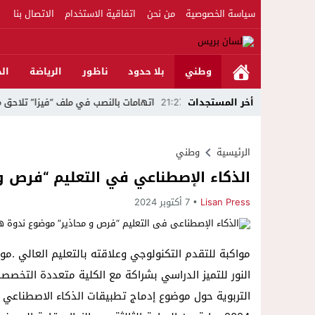
سياسة الخصوصية
من نحن
اتفاقية الاستخدام
الاتصال بنا
وطني
بلا حدود
ناظور
الرياضة
الج
لات التضليل
21:27
أخر المستجدات
اتهامات بالنصب في ملف “فيزا” تلاحق مرشح السنب
الرئيسية
وطني
الذكاء الإصطناعي في التعليم “فرص و
Lisan Press
7 أكتوبر 2024
مواكبة للتقدم التكنولوجي وعلاقته بالتعليم العالي 
النور للتميز الدراسي بشراكة مع الكلية متعددة التخصصات 