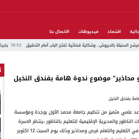
الية
اقتصاد
فيديوهات
الاتصال بنا
لة بالدريوش.. وشكاية قضائية تفتح الباب أمام التحقيق
18:53
بخبرة 30 سنة وتجهيزات بمعايير عالمية ..الدكتور نورالدين صبار يفتتح عيادته المتخصصة في جراحة العظام بالناظور
ث
 محاذير” موضوع ندوة هامة بفندق النخيل
.موعد علمي متميز من تنظيم جامعة محمد الأول بوجدة ومؤسسة
الناظور والمديرية الإقليمية للتعليم بالناظور ،ينتظر الاسرة
التربوية حول موضوع إدماج تطبيقات الذكاء الاصطناعي في التعليم والتعلم فرص ومحاذير وذلك يوم السبت 12 اكتوبر