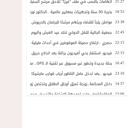
اتهامات بالنصب في ملف “فيزا” تلاحق مرشح السنبلة بالدريوش.. وشكاية
21:27
بخبرة 30 سنة وتجهيزات بمعايير عالمية ..الدكتور نورالدين صبار يفتتح عيادته المتخصصة في جراحة العظام بالناظور
18:53
مواطن يلجأ للقضاء ويتهم مرشحًا للبرلمان بالدريوش بالاستيلاء على 22 مليون سنتيم
23:39
جمعية الجالية للنقل الدولي تخلد عيد العرش واليوم الوطني للمهاجر بح
22:45
حصري ..ارتفاع حصيلة الموقوفين في أحداث مليلية إلى 82 شخصًا وتحقيقات تقود إلى متابعات جنائية ثقيلة
22:15
فيديو..استنفار بحي أفيديون براقة بعد اندلاع حريق داخل ضيعة فلاحية
22:15
بحلة جديدة وتطور غير مسبوق عبر تقنية الـ GPS.. منصة “مرحباناظور” تعزز مكانتها كوجهة أولى لسكان إقليمي الناظور والدريوش
16:47
فيديو ..بعد تدخل عامل الناظور.أرباب قوارب مارشيكا يعلقون احتجاجهم وي
23:10
داخل المحكمة..زوجة تمزق أوراق الطلاق وتحتضن زوجها في لحظة أعاد
14:57
المغاربةةصف واحد لموجهة الإشاعة والتحريض وحملات التضليل
13:06
أكثر من 45 ألف متفرج يسدلون الستار على دورة استثنائية للمهرجان المتوسطي بالناظور
12:54
المحمدية تسدل الستار على الدورة الثالثة لمهرجان العيطة المرساوية
22:51
توقيف المشتبه فيه في سرقة عدد من المنازل بحي عاريض بالناظور
22:42