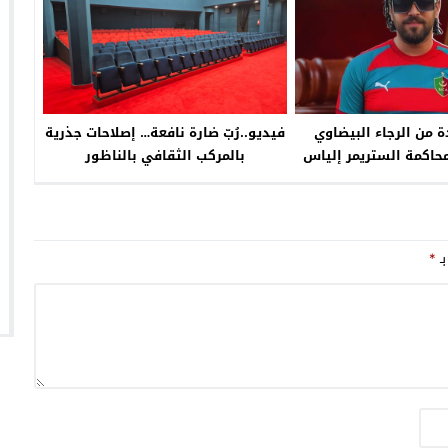
 من الرجاء البيضاوي
فيديو..رُبّ ضارة نافعة… إصلاحات جذرية
اكمة الستريمر إلياس
بالمركب الثقافي بالناظور
المالكي
بـ
*