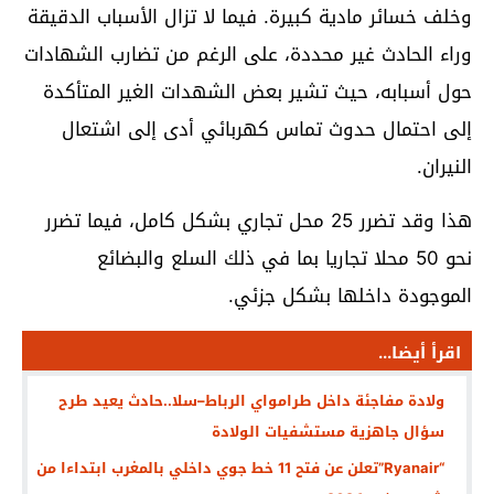
وخلف خسائر مادية كبيرة. فيما لا تزال الأسباب الدقيقة
وراء الحادث غير محددة، على الرغم من تضارب الشهادات
حول أسبابه، حيث تشير بعض الشهدات الغير المتأكدة
إلى احتمال حدوث تماس كهربائي أدى إلى اشتعال
النيران.
هذا وقد تضرر 25 محل تجاري بشكل كامل، فيما تضرر
نحو 50 محلا تجاريا بما في ذلك السلع والبضائع
الموجودة داخلها بشكل جزئي.
اقرأ أيضا...
ولادة مفاجئة داخل طرامواي الرباط–سلا..حادث يعيد طرح
سؤال جاهزية مستشفيات الولادة
“Ryanair”تعلن عن فتح 11 خط جوي داخلي بالمغرب ابتداءا من