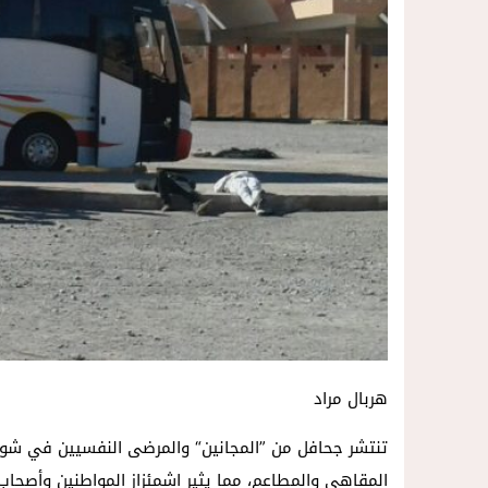
هربال مراد
تنتشر جحافل من ”المجانين“ والمرضى النفسيين في شوارع
المقاهي والمطاعم، مما يثير اشمئزاز المواطنين وأصحاب ا