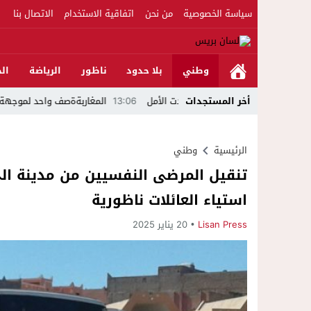
سياسة الخصوصية
من نحن
اتفاقية الاستخدام
الاتصال بنا
وطني
بلا حدود
ناظور
الرياضة
الج
ي لحظة أعادت الأمل
13:06
أخر المستجدات
المغاربةةصف واحد لموجهة الإشاعة والتحريض وحم
الرئيسية
وطني
تنقيل المرضى النفسيين من مدينة الى
استياء العائلات ناظورية
Lisan Press
20 يناير 2025