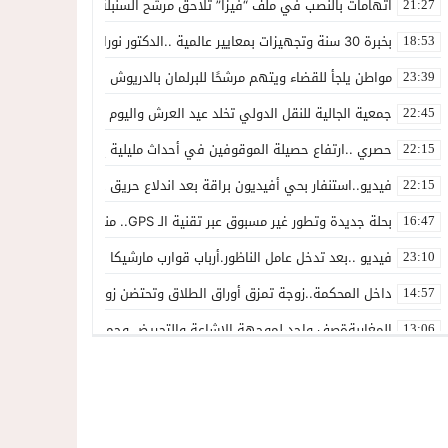
اتهامات بالنصب في ملف “فيزا” تلاحق مرشح السنبلة بالدريوش.. وشكاية
21:27
بخبرة 30 سنة وتجهيزات بمعايير عالمية ..الدكتور نورالدين صبار يفتتح عيادته المتخصصة في جراحة العظام بالناظور
18:53
مواطن يلجأ للقضاء ويتهم مرشحًا للبرلمان بالدريوش بالاستيلاء على 22 مليون سنتيم
23:39
جمعية الجالية للنقل الدولي تخلد عيد العرش واليوم الوطني للمهاجر بح
22:45
حصري ..ارتفاع حصيلة الموقوفين في أحداث مليلية إلى 82 شخصًا وتحقيقات تقود إلى متابعات جنائية ثقيلة
22:15
فيديو..استنفار بحي أفيديون براقة بعد اندلاع حريق داخل ضيعة فلاحية
22:15
بحلة جديدة وتطور غير مسبوق عبر تقنية الـ GPS.. منصة “مرحباناظور” تعزز مكانتها كوجهة أولى لسكان إقليمي الناظور والدريوش
16:47
فيديو ..بعد تدخل عامل الناظور.أرباب قوارب مارشيكا يعلقون احتجاجهم وي
23:10
داخل المحكمة..زوجة تمزق أوراق الطلاق وتحتضن زوجها في لحظة أعاد
14:57
المغاربةةصف واحد لموجهة الإشاعة والتحريض وحملات التضليل
13:06
أكثر من 45 ألف متفرج يسدلون الستار على دورة استثنائية للمهرجان المتوسطي بالناظور
12:54
المحمدية تسدل الستار على الدورة الثالثة لمهرجان العيطة المرساوية
22:51
توقيف المشتبه فيه في سرقة عدد من المنازل بحي عاريض بالناظور
22:42