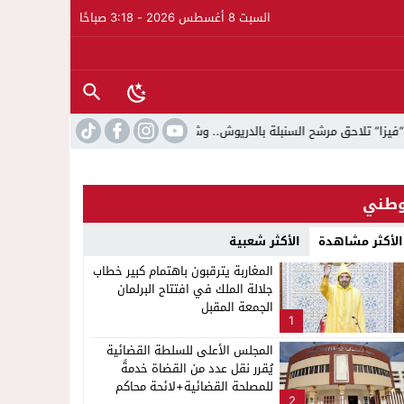
السبت 8 أغسطس 2026 - 3:18 صباحًا
بلة بالدريوش.. وشكاية قضائية تفتح الباب أمام التحقيق
18:53
بخبرة 30 سنة وتجهيزات بمعايير عالمية ..الدكتور نورالدين صبار يفتتح عيادته المتخصصة في جراحة العظام بالناظور
طني
الأكثر مشاهدة
الأكثر شعبية
المغاربة يترقبون باهتمام كبير خطاب
جلالة الملك في افتتاح البرلمان
الجمعة المقبل
1
المجلس الأعلى للسلطة القضائية
يُقرر نقل عدد من القضاة خدمةً
للمصلحة القضائية+لائحة محاكم
2