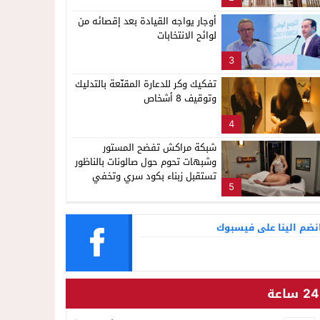
ناظور
أوجار يواجه القيادة بعد إقصائه من
لوائح الانتخابات
3
تفكيك وكر للدعارة المقنّعة بالتدليك
وتوقيف 8 أشخاص
4
شبكة مراكش تفضح المستور
وشبهات تحوم حول صالونات بالناظور
تستقبل زبناء بكود سري وتخفي
5
أنشطة مشبوهة خلف واجهات
التجميل
نضم الينا على فيسبوك
24 ساعة