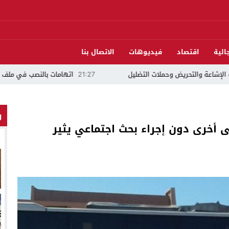
الية
اقتصاد
فيديوهات
الاتصال بنا
لات التضليل
21:27
اتهامات بالنصب في ملف “فيزا” تلاحق مرشح السن
و
 أخرى دون إجراء بحث اجتماعي يثير