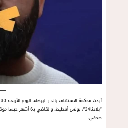
14:57
داخل المحكمة..زوجة تمزق أوراق الط
أ
صحفي.