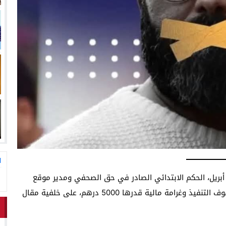
لاق وتحتضن زوجها في لحظة أعادت الأمل
13:06
المغاربةةصف واحد لموجهة ا
ا
يدت محكمة الاستئناف بالدار البيضاء، اليوم الأربعاء 30 أبريل، الحكم الابتدائي الصادر في حق الصحفي ومدير موقع
“بلادنا24″، يونس أفطيط، والقاضي بـ6 أشهر حبسا موقوف التنفيذ وغرامة مالية قدرها 5000 درهم، على خلفية مقال