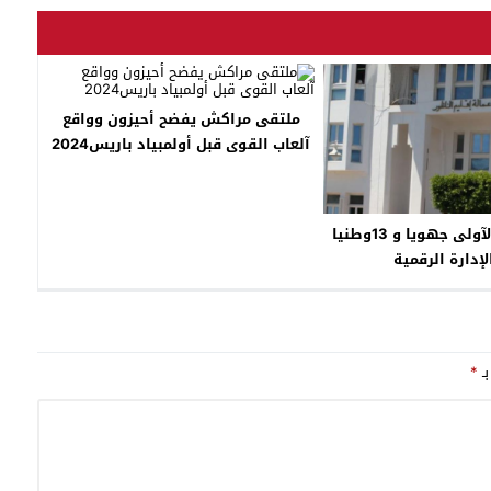
ملتقى مراكش يفضح أحيزون وواقع
آلعاب القوى قبل أولمبياد باريس2024
عمالة ناظور الآولى جهويا و 13وطنيا
إدارة الرقمية
بـ
*