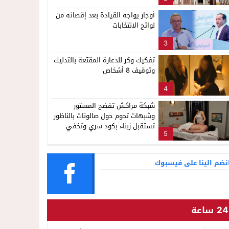
ناظور
لإشاعة والتحريض وحملات التضليل
أوجار يواجه القيادة بعد إقصائه من
لوائح الانتخابات
3
تفكيك وكر للدعارة المقنّعة بالتدليك
وتوقيف 8 أشخاص
4
شبكة مراكش تفضح المستور
وشبهات تحوم حول صالونات بالناظور
تستقبل زبناء بكود سري وتخفي
5
أنشطة مشبوهة خلف واجهات
التجميل
نضم الينا على فيسبوك
24 ساعة