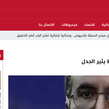
الية
اقتصاد
فيديوهات
الاتصال بنا
مرشح السنبلة بالدريوش.. وشكاية قضائية تفتح الباب أمام التحقيق
و
دريوش بالاستيلاء على 22 مليون سنتيم
يثير الجدل
 العرش واليوم الوطني للمهاجر بحفل وطني بالناظور
ات تقود إلى متابعات جنائية ثقيلة
د اندلاع حريق داخل ضيعة فلاحية
لناظور والدريوش
قوارب مارشيكا يعلقون احتجاجهم ويختارون الحوار خدمةً لمصلحة الإقليم