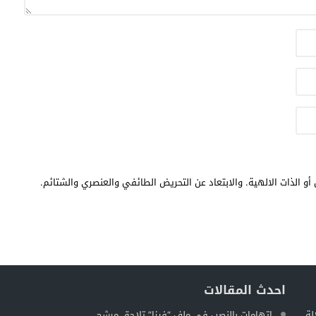
أو الذات الالهية. والابتعاد عن التحريض الطائفي والعنصري والشتائم.
احدث المقالات
لة
اتهامات بالنصب في ملف “فيزا” تلاحق مرشح...