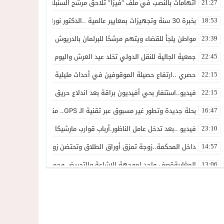
اتهامات بالنصب في ملف “فيزا” تلاحق مرشح السنبلة بالدريوش.. وشكاية
21:27
بخبرة 30 سنة وتجهيزات بمعايير عالمية ..الدكتور نورالدين صبار يفتتح عيادته المتخصصة في جراحة العظام بالناظور
18:53
مواطن يلجأ للقضاء ويتهم مرشحًا للبرلمان بالدريوش بالاستيلاء على 22 مليون سنتيم
23:39
جمعية الجالية للنقل الدولي تخلد عيد العرش واليوم الوطني للمهاجر بح
22:45
حصري ..ارتفاع حصيلة الموقوفين في أحداث مليلية إلى 82 شخصًا وتحقيقات تقود إلى متابعات جنائية ثقيلة
22:15
فيديو..استنفار بحي أفيديون براقة بعد اندلاع حريق داخل ضيعة فلاحية
22:15
بحلة جديدة وتطور غير مسبوق عبر تقنية الـ GPS.. منصة “مرحباناظور” تعزز مكانتها كوجهة أولى لسكان إقليمي الناظور والدريوش
16:47
فيديو ..بعد تدخل عامل الناظور.أرباب قوارب مارشيكا يعلقون احتجاجهم وي
23:10
داخل المحكمة..زوجة تمزق أوراق الطلاق وتحتضن زوجها في لحظة أعاد
14:57
المغاربةةصف واحد لموجهة الإشاعة والتحريض وحملات التضليل
13:06
أكثر من 45 ألف متفرج يسدلون الستار على دورة استثنائية للمهرجان المتوسطي بالناظور
12:54
المحمدية تسدل الستار على الدورة الثالثة لمهرجان العيطة المرساوية
22:51
توقيف المشتبه فيه في سرقة عدد من المنازل بحي عاريض بالناظور
22:42