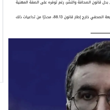
 بدل قانون الصحافة والنشر، رغم توفره على الصفة المهنية
من جهته، استنكر اتحاد المقاولات الصحفية الصغرى متابعة الصحفي خارج إطار قانون 88.13، محذرًا من تداعيات ذلك