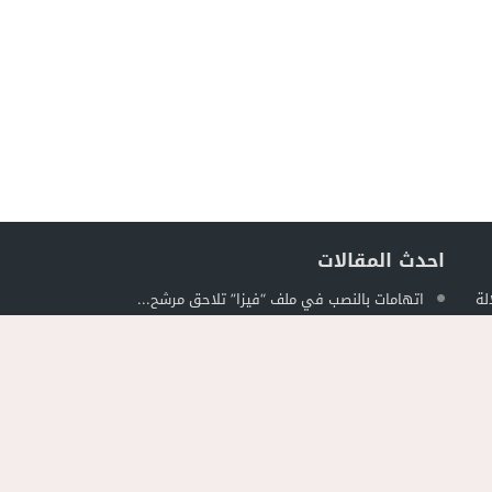
احدث المقالات
لة
اتهامات بالنصب في ملف “فيزا” تلاحق مرشح...
ل
بخبرة 30 سنة وتجهيزات بمعايير عالمية...
مواطن يلجأ للقضاء ويتهم مرشحًا للبرلمان بالدريوش...
ة في
جمعية الجالية للنقل الدولي تخلد عيد العرش...