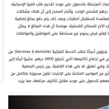
اعبات المرتبطة بالحصول على موعد تقديم طلب الفيزا الإسبانية،
مشيرة إلى أن تكلفة هذه المواعيد قد تصل إلى 5.000 درهم للشخص الواحد. وأشار المصدر إلى أن هناك مشكلات
معتمدة لاستقبال الطلبات، وبعد ذلك يتم دفع مبالغ إضافية
زء منها للشركة (BLS INTERNATIONAL) والجزء الآخر للمصالح القنصلية، موضحة أن هذه المبالغ لا يمكن
ا يُعتبر فرض رسوم غير مستحقة على المواطنين والمواطنات
وفي غياب المواعيد المنتظمة، أوضح البلاغ أن المواطنين يلجؤون أحيانًا لطلب الخدمة المنزلية (Services à domicile) من
الموقع الرسمي، والتي لا تختلف عن الخدمة العادية سوى في ارتفاع تكاليفها التي تتجاوز 2600 درهم. مشيرًا أيضًا إلى
نية. وفي تعليق له على هذه القضية، بين رئيس الجمعية
ر من المواعيد المتاحة على الإنترنت تكون محجوزة بالكامل من
ل معهم للحصول على موعد مقابل تكاليف مرتفعة، مما يزيد