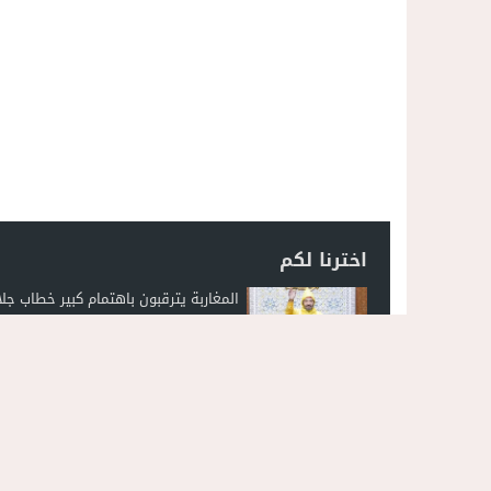
اخترنا لكم
المغاربة يترقبون باهتمام كبير خطاب جلا
الملك في افتتاح البرلمان الجمعة المقب
فيديو..السرعة المفرطة تحصد روح شاب
الناظور: مأساة تهز شارع 30
لسان بريس
© 2026 جميع الحقوق محفوظة.