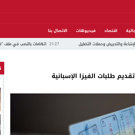
الية
اقتصاد
فيديوهات
الاتصال بنا
وحملات التضليل
21:27
اتهامات بالنصب في ملف “فيزا” تلاحق مرشح ا
ن
يم طلبات الفيزا الإسبانية