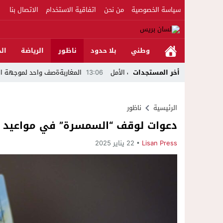
سياسة الخصوصية
من نحن
اتفاقية الاستخدام
الاتصال بنا
وطني
بلا حدود
ناظور
الرياضة
الج
ا في لحظة أعادت الأمل
أخر المستجدات
13:06
المغاربةةصف واحد لموجهة الإشاعة والتحريض 
الرئيسية
ناظور
دعوات لوقف “السمسرة” في مواعيد تقد
Lisan Press
22 يناير 2025