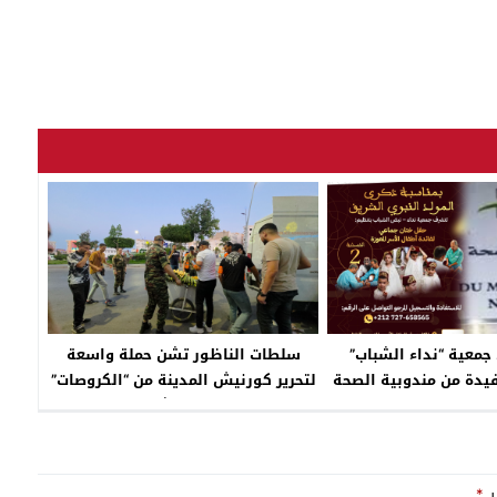
 جمعية “نداء الشباب”
سلطات الناظور تشن حملة واسعة
يدة من مندوبية الصحة
لتحرير كورنيش المدينة من “الكروصات”
بالناظور
و”الفراشة
بـ
*