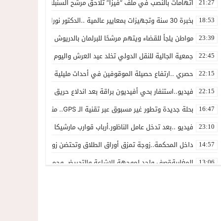
اتهامات بالنصب في ملف “فيزا” تلاحق مرشح السنبلة بالدريوش.. وشكاية
21:27
بخبرة 30 سنة وتجهيزات بمعايير عالمية ..الدكتور نورالدين صبار يفتتح عيادته المتخصصة في جراحة العظام بالناظور
18:53
مواطن يلجأ للقضاء ويتهم مرشحًا للبرلمان بالدريوش بالاستيلاء على 22 مليون سنتيم
23:39
جمعية الجالية للنقل الدولي تخلد عيد العرش واليوم الوطني للمهاجر بح
22:45
حصري ..ارتفاع حصيلة الموقوفين في أحداث مليلية إلى 82 شخصًا وتحقيقات تقود إلى متابعات جنائية ثقيلة
22:15
فيديو..استنفار بحي أفيديون براقة بعد اندلاع حريق داخل ضيعة فلاحية
22:15
بحلة جديدة وتطور غير مسبوق عبر تقنية الـ GPS.. منصة “مرحباناظور” تعزز مكانتها كوجهة أولى لسكان إقليمي الناظور والدريوش
16:47
فيديو ..بعد تدخل عامل الناظور.أرباب قوارب مارشيكا يعلقون احتجاجهم وي
23:10
داخل المحكمة..زوجة تمزق أوراق الطلاق وتحتضن زوجها في لحظة أعاد
14:57
المغاربةةصف واحد لموجهة الإشاعة والتحريض وحملات التضليل
13:06
أكثر من 45 ألف متفرج يسدلون الستار على دورة استثنائية للمهرجان المتوسطي بالناظور
12:54
المحمدية تسدل الستار على الدورة الثالثة لمهرجان العيطة المرساوية
22:51
توقيف المشتبه فيه في سرقة عدد من المنازل بحي عاريض بالناظور
22:42