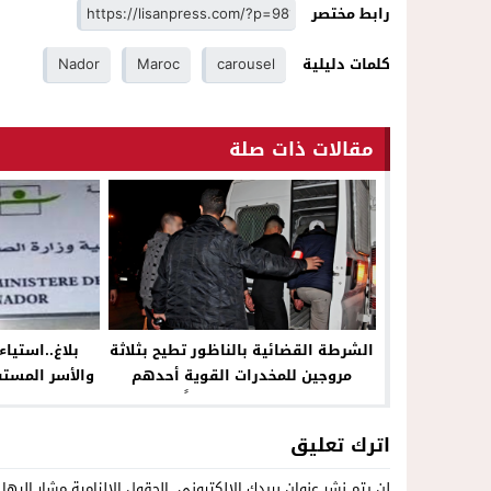
رابط مختصر
كلمات دليلية
carousel
Maroc
Nador
مقالات ذات صلة
الشرطة القضائية بالناظور تطيح بثلاثة
بلاغ..استياء
مروجين للمخدرات القوية أحدهم
والأسر المستف
مبحوث عنه وطنياً
اترك تعليق
لن يتم نشر عنوان بريدك الإلكتروني.
الحقول الإلزامية مشار إليها 