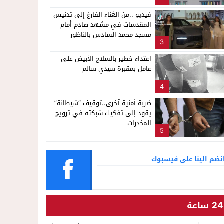
فيديو ..من الغناء الفارغ إلى تدنيس
المقدسات في مشهد صادم أمام
مسجد محمد السادس بالناظور
3
اعتداء خطير بالسلاح الأبيض على
عامل بمقبرة سيدي سالم
4
ضربة أمنية آخرى..توقيف “شيطانة”
يقود إلى تفكيك شبكته في ترويج
المخدرات
5
نضم الينا على فيسبوك
24 ساعة