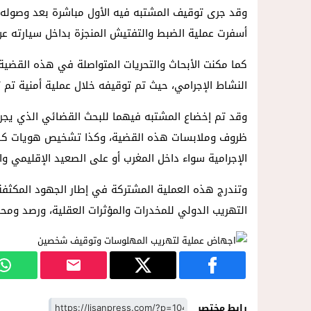
14:57
داخل المحكمة..زوجة تمزق أوراق الط
وقد جرى توقيف المشتبه فيه الأول مباشرة بعد وصوله ع
أسفرت عملية الضبط والتفتيش المنجزة بداخل سيارته عن العثور بحوزته على 53 ألفا و0
كما مكنت الأبحاث والتحريات المتواصلة في هذه الق
النشاط الإجرامي، حيث تم توقيفه خلال عملية أمنية تم تن
وقد تم إخضاع المشتبه فيهما للبحث القضائي الذي يجر
ظروف وملابسات هذه القضية، وكذا تشخيص هويات كافة
الإجرامية سواء داخل المغرب أو على الصعيد الإقليمي وا
وتندرج هذه العملية المشتركة في إطار الجهود المكثفة 
التهريب الدولي للمخدرات والمؤثرات العقلية، ورصد ومحار
رابط مختصر