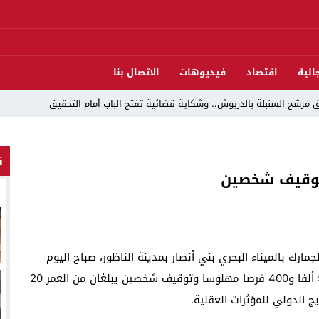
الية
اقتصاد
فيديوهات
الاتصال بنا
مرشح السنبلة بالدريوش.. وشكاية قضائية تفتح الباب أمام التحقيق
ن
دريوش بالاستيلاء على 22 مليون سنتيم
توقيف شخصين
 العرش واليوم الوطني للمهاجر بحفل وطني بالناظور
ات تقود إلى متابعات جنائية ثقيلة
د اندلاع حريق داخل ضيعة فلاحية
ارك بالميناء البحري بني أنصار بمدينة الناظور، صباح اليوم
لناظور والدريوش
الأربعاء 26 فبراير الجاري، عن إجهاض محاولة لتهريب 53 ألفا و400 قرصا مهلوسا وتوقيف شخصين يبلغان من العمر 20
قوارب مارشيكا يعلقون احتجاجهم ويختارون الحوار خدمةً لمصلحة الإقليم