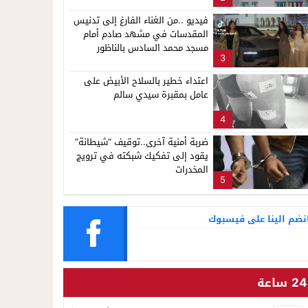
لإشاعة والتحريض وحملات التضليل
فيديو ..من الغناء الفارغ إلى تدنيس
المقدسات في مشهد صادم أمام
مسجد محمد السادس بالناظور
3
اعتداء خطير بالسلاح الأبيض على
عامل بمقبرة سيدي سالم
4
ضربة أمنية آخرى..توقيف “شيطانة”
يقود إلى تفكيك شبكته في ترويج
المخدرات
5
نضم الينا على فيسبوك
24 ساعة