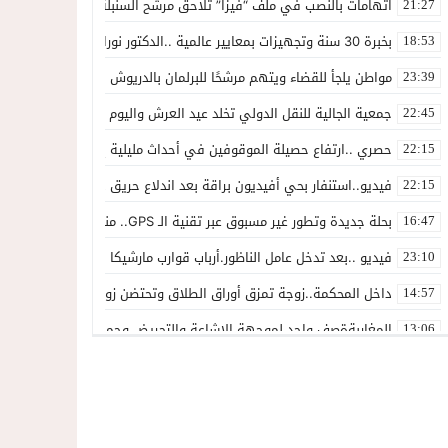
اتهامات بالنصب في ملف “فيزا” تلاحق مرشح السنبلة بالدريوش.. وشكاية
21:27
بخبرة 30 سنة وتجهيزات بمعايير عالمية ..الدكتور نورالدين صبار يفتتح عيادته المتخصصة في جراحة العظام بالناظور
18:53
مواطن يلجأ للقضاء ويتهم مرشحًا للبرلمان بالدريوش بالاستيلاء على 22 مليون سنتيم
23:39
جمعية الجالية للنقل الدولي تخلد عيد العرش واليوم الوطني للمهاجر بح
22:45
حصري ..ارتفاع حصيلة الموقوفين في أحداث مليلية إلى 82 شخصًا وتحقيقات تقود إلى متابعات جنائية ثقيلة
22:15
فيديو..استنفار بحي أفيديون براقة بعد اندلاع حريق داخل ضيعة فلاحية
22:15
بحلة جديدة وتطور غير مسبوق عبر تقنية الـ GPS.. منصة “مرحباناظور” تعزز مكانتها كوجهة أولى لسكان إقليمي الناظور والدريوش
16:47
فيديو ..بعد تدخل عامل الناظور.أرباب قوارب مارشيكا يعلقون احتجاجهم وي
23:10
داخل المحكمة..زوجة تمزق أوراق الطلاق وتحتضن زوجها في لحظة أعاد
14:57
المغاربةةصف واحد لموجهة الإشاعة والتحريض وحملات التضليل
13:06
أكثر من 45 ألف متفرج يسدلون الستار على دورة استثنائية للمهرجان المتوسطي بالناظور
12:54
المحمدية تسدل الستار على الدورة الثالثة لمهرجان العيطة المرساوية
22:51
توقيف المشتبه فيه في سرقة عدد من المنازل بحي عاريض بالناظور
22:42