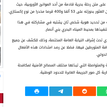
لاق وتحتضن زوجها في لحظة أعادت الأمل
13:06
المغاربةةصف واحد لموجهة ا
لى متن رحلة بحرية قادمة من أحد الموانئ الأوروبية، حيث
40 قرصا مخدرا من نوع إكستازي.
ضية من تحديد هوية شخص ثان يشتبه في مشاركته في هذا
فيذها بمحيط الميناء البحري بني أنصار.
ي تحت إشراف النيابة العامة المختصة، وذلك للكشف عن جميع
 المتورطين فيها، فضلا عن رصد امتدادات هذه الأفعال
لدولي.
والمتواصلة التي تبذلها مختلف المصالح الأمنية لمكافحة
بة كل صور الجريمة العابرة للحدود الوطنية.
ا