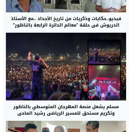
فيديو..حكايات وذكريات من تاريخ الأجداد ..مع الأستاذ
الدريوش في حلقة “معالم الدائرة الرابعة بالناظور”
مسلم يشعل منصة المهرجان المتوسطي بالناظور
وتكريم مستحق للمسير الرياضي رشيد الماحي