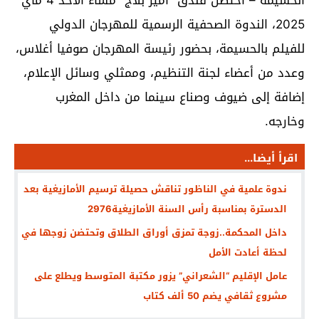
الحسيمة – احتضن فندق “أمير بلاج” مساء الأحد 4 ماي
2025، الندوة الصحفية الرسمية للمهرجان الدولي
للفيلم بالحسيمة، بحضور رئيسة المهرجان صوفيا أغلاس،
وعدد من أعضاء لجنة التنظيم، وممثلي وسائل الإعلام،
إضافة إلى ضيوف وصناع سينما من داخل المغرب
وخارجه.
اقرأ أيضا...
ندوة علمية في الناظور تناقش حصيلة ترسيم الأمازيغية بعد
الدسترة بمناسبة رأس السنة الأمازيغية2976
داخل المحكمة..زوجة تمزق أوراق الطلاق وتحتضن زوجها في
لحظة أعادت الأمل
عامل الإقليم “الشعراني” يزور مكتبة المتوسط ويطلع على
مشروع ثقافي يضم 50 ألف كتاب