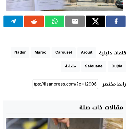
Nador
Maroc
Carousel
Arouit
كلمات دليلية
Oujda
Salouane
مليلية
رابط مختصر
مقالات ذات صلة