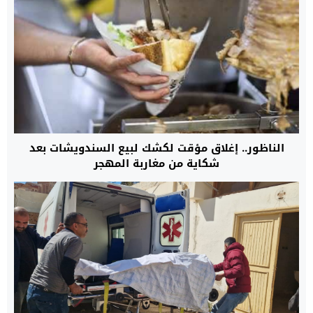
الناظور.. إغلاق مؤقت لكشك لبيع السندويشات بعد
شكاية من مغاربة المهجر