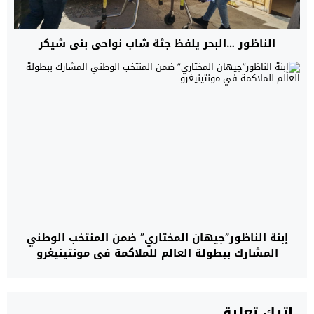
الناظور …البحر يلفظ جثة شاب نواحي بني شيكر
إبنة الناظور”جيهان المختاري” ضمن المنتخب الوطني
المشارك ببطولة العالم للملاكمة في مونتينيغرو
اترك تعليق