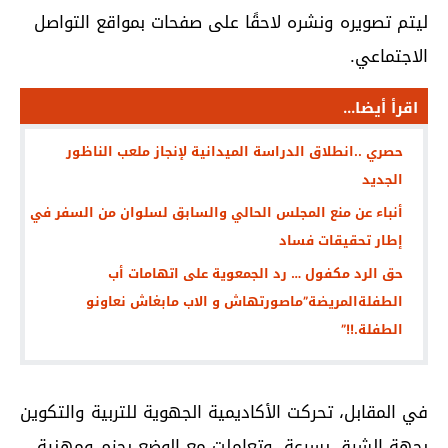
ليتم تصويره ونشره لاحقًا على صفحات بمواقع التواصل
الاجتماعي.
اقرأ أيضا...
حصري ..انطلاق الدراسة الميدانية لإنجاز ملعب الناظور
الجديد
أنباء عن منع المجلس الحالي والسابق لسلوان من السفر في
إطار تحقيقات فساد
حق الرد مكفول … رد الجمعوية على اتهامات أب
الطفلةالمريضة”ماصورتهاش و الاب مابغاش نعاونو
الطفلة.!!”
في المقابل، تحركت الأكاديمية الجهوية للتربية والتكوين
بجهة الشرق بسرعة، وتعاملت مع الوضع بحزم ومهنية،