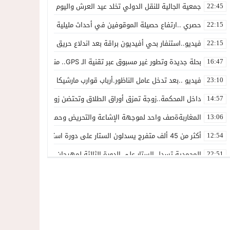
جمعية الجالية للنقل الدولي تخلد عيد العرش واليوم الوطني للمهاجر بح
22:45
حصري ..ارتفاع حصيلة الموقوفين في أحداث مليلية إلى 82 شخصًا وتحقيقات تقود إلى متابعات جنائية ثقيلة
22:15
فيديو..استنفار بحي أفيديون براقة بعد اندلاع حريق داخل ضيعة فلاحية
22:15
بحلة جديدة وتطور غير مسبوق عبر تقنية الـ GPS.. منصة “مرحباناظور” تعزز مكانتها كوجهة أولى لسكان إقليمي الناظور والدريوش
16:47
فيديو ..بعد تدخل عامل الناظور.أرباب قوارب مارشيكا يعلقون احتجاجهم وي
23:10
داخل المحكمة..زوجة تمزق أوراق الطلاق وتحتضن زوجها في لحظة أعاد
14:57
المغاربةةصف واحد لموجهة الإشاعة والتحريض وحملات التضليل
13:06
أكثر من 45 ألف متفرج يسدلون الستار على دورة استثنائية للمهرجان المتوسطي بالناظور
12:54
المحمدية تسدل الستار على الدورة الثالثة لمهرجان العيطة المرساوية
22:51
توقيف المشتبه فيه في سرقة عدد من المنازل بحي عاريض بالناظور
22:42
حصري ..إحالة 50 موقوفاً على سجن سلوان على خلفية أحداث معبر مليلية ومتابعات بتهم جنائية وجنحية ثقيلة
22:39
خلاف حول اللائحة الجهوية يُسقط ترشح محمد رشيد..وقيادة PPSتفقد أحد أبرز وجوهها بالناظور
21:13
وزارة الداخلية تكشف بالأرقام: 40 ألف محاولة اقتحام نحو سبتة و1135 نحو مليلية.وشبكات التضليل والاتجار بالبشر في قفص الاتهام
21:05