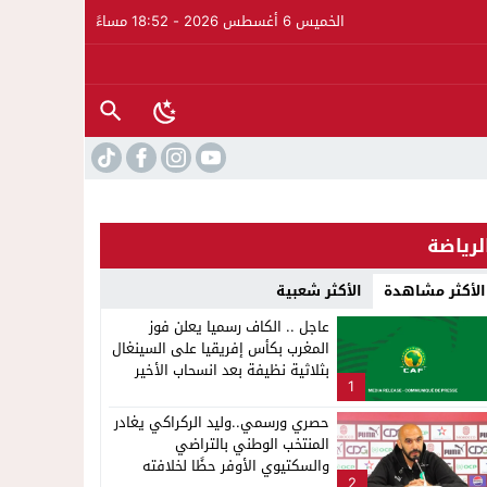
الخميس 6 أغسطس 2026 - 18:52 مساءً
لرياضة
الأكثر مشاهدة
الأكثر شعبية
عاجل .. الكاف رسميا يعلن فوز
المغرب بكأس إفريقيا على السينغال
بثلاثية نظيفة بعد انسحاب الأخير
1
لإشاعة والتحريض وحملات التضليل
حصري ورسمي..وليد الركراكي يغادر
المنتخب الوطني بالتراضي
ار على الدورة الثالثة لمهرجان العيطة المرساوية
والسكتيوي الأوفر حظًا لخلافته
2