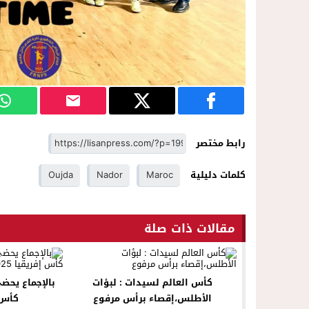
رابط مختصر
كلمات دليلية
Maroc
Nador
Oujda
مقالات ذات صلة
كأس العالم لسيدات : لبؤات
بالإجماع يحض
الأطلس،إقصاء برأس مرفوع
كأس إف