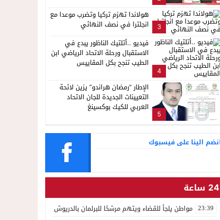
هولاندا تهزم تركيا وتضرب موعدا مع
انجلترا في نصف النهائي
3
فيديو ..أتلتيك الناظور يبدع في
الاستقبال ورحلة الاتحاد الرياضي ابن
الطيب تنجح بكل المقاييس
4
الإطار “رمضان هراندو” يزين لائحة
التعيينات الجديدة للجان الاتحاد
العربي للكيك بوكسينغ
5
نضم الينا على فيسبوك
24 ساعة
مواطن يلجأ للقضاء ويتهم مرشحًا للبرلمان بالدريوش بالاستيلاء على 22 مليون سنتيم
23:39