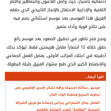
احتفالية بامتياز، حيث واصل اللاعبون والجماهير والأطر
التقنية والإدارية الاحتفال بالإنجاز التاريخي الذي حققه
الفريق هذا الموسم، بعد موسم استثنائي بصم فيه
على نتائج قوية وأداء متميز.
ونجح فتح ناظور في تحقيق الصعود بعد موسم رائع
حقق خلاله 12 انتصاراً مقابل هزيمتين فقط، ليؤكد بذلك
أحقيته في اعتلاء المراتب الأولى، بفضل العمل الجماعي
والانضباط الكبير الذي طبع مشوار الفريق طيلة البطولة.
اقرأ أيضا...
فيديو ..ساكنة امسيفا براقة تشكر المدير الإقليمي على
تجاوبه السريع وتنقية الواد الحار
العامل جمال الشعراني يترأس إجتماعا مع فريق الشركة
الصينية “الطاقية” لتعزير الصناعة بالإقليم