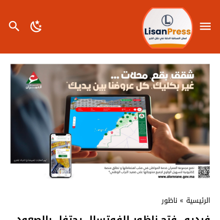
الرئيسية
»
ناظور
فيديو…فتح ناظور للفوتسال يحتفل بالصعود