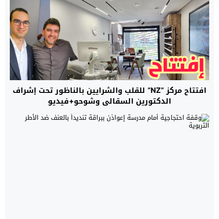
افتتاح مركز “NZ” للقلب والشرايين بالناظور تحت إشراف
الدكتورين السقالي وشوحو+فيديو