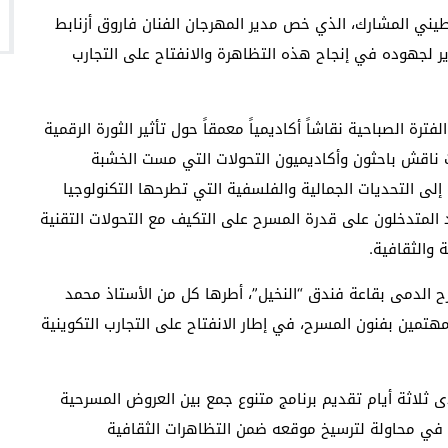
يني المشارك، الذي خص مدير المهرجان الفنان فاروق أزنابط
ر لجهوده في إنجاح هذه التظاهرة والانفتاح على التجارب
رة الصباحية نقاشاً أكاديمياً معمقاً حول تأثير الثورة الرقمية
ث ناقش باحثون وأكاديميون التحولات التي مست الخشبة
 إلى التحديات الجمالية والفلسفية التي تطرحها التكنولوجيا
د المتدخلون على قدرة المسرح على التكيف مع التحولات التقنية
 والثقافية.
 الدمى بقاعة فندق “النخيل”، أطرها كل من الأستاذ محمد
تمين بفنون المسرح، في إطار الانفتاح على التجارب التكوينية
 ثلاثة أيام تقديم برنامج متنوع جمع بين العروض المسرحية
ة، في محاولة لترسيخ موقعه ضمن التظاهرات الثقافية