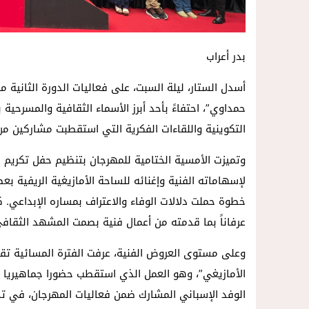
بدر أعراب
أسدل الستار، ليلة السبت، على فعاليات الدورة الثانية
حمداوي”، احتفاءً بأحد أبرز الأسماء الثقافية والمسرحية
التكوينية واللقاءات الفكرية التي استقطبت مشاركين من
وتميزت الأمسية الختامية للمهرجان بتنظيم حفل تكريم ل
لإسهاماته الفنية وإغنائه للساحة الأمازيغية الريفية 
خطوة حملت دلالات الوفاء والاعتراف بمساره الإبداعي. ك
عرفاناً بما قدمته من أعمال فنية بصمت المشهد الثقاف
وعلى مستوى العروض الفنية، عرفت الفترة المسائية ت
الأمازيغي”، وهو العمل الذي استقطب حضورا جماهيريا 
الوفد الإسباني المشارك ضمن فعاليات المهرجان، في تج