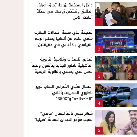
داخل المحكمة..زوجة تمزق أوراق
الطلاق وتحتضن زوجها في لحظة
أعادت الأمل
1
فضيحة على منصة اتصالات المغرب
مغني قادم من ألمانيا يحطم الرقم
القياسي بـ6 أغاني في دقيقتين
2
فيديو..تلميذات وتلاميذ الثانوية
التأهيلية ناظور الجديد يتألقون وطنياً
بعمل فني يحتفي بالهوية الريفية
3
اعتقال مغني الأعراس الشاب عزيز
ناظوري المعروف بأغاني
“الطحطاحة” و“3500”
4
شهر حبس نافذ للفنان “فافي”
بسبب مؤخر الصداق للفنانة “سيليا”
5