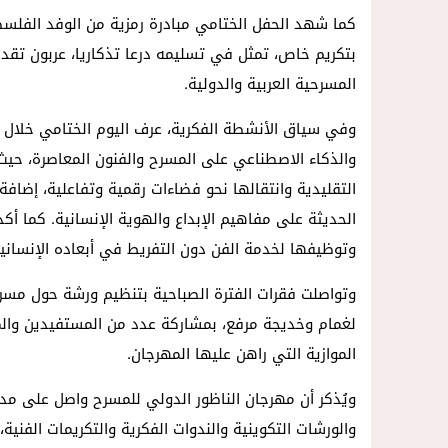
كما شهد الحفل الختامي مبادرة رمزية من الوفد الفلسط
بتكريم خاص، تمثل في تسليمه درعا تذكاريا، عربون تقدي
المسرحية العربية والدولية.
وفي سياق الأنشطة الفكرية، عرف اليوم الختامي خلال الفت
والذكاء الاصطناعي على المسرح والفنون المعاصرة، حي
التقليدية وانتقالها نحو فضاءات رقمية وتفاعلية، إضافة
الحديثة على مفاهيم الإبداع والهوية الإنسانية. كما أك
وتوظيفها لخدمة الفن دون التفريط في أبعاده الإنسانية
وتواصلت فقرات الفترة الصباحية بتنظيم ورشة حول مسرح
لغمام وخديجة مرفع، بمشاركة عدد من المستفيدين والمه
الموازية التي راهن عليها المهرجان.
ويُذكر أن مهرجان الناظور الدولي للمسرح واصل على مدى
والورشات التكوينية والندوات الفكرية والتكريمات الفني