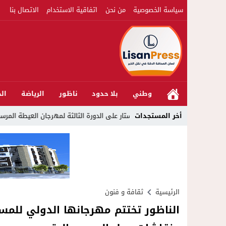
سياسة الخصوصية
من نحن
اتفاقية الاستخدام
الاتصال بنا
وطني
بلا حدود
ناظور
الرياضة
الج
أخر المستجدات
على الدورة الثالثة لمهرجان العيطة المرساوية
23:39
مواطن يلجأ للقضا
الرئيسية
ثقافة و فنون
الناظور تختتم مهرجانها الدولي للمس