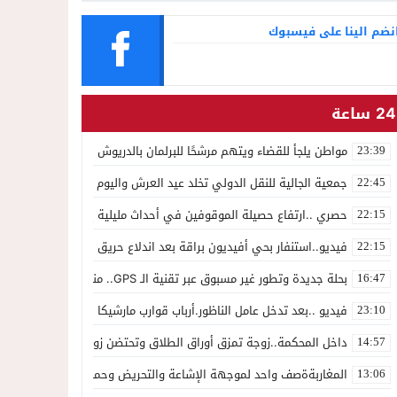
نضم الينا على فيسبوك
24 ساعة
مواطن يلجأ للقضاء ويتهم مرشحًا للبرلمان بالدريوش بالاستيلاء على 22 مليون سنتيم
23:39
جمعية الجالية للنقل الدولي تخلد عيد العرش واليوم الوطني للمهاجر بح
22:45
حصري ..ارتفاع حصيلة الموقوفين في أحداث مليلية إلى 82 شخصًا وتحقيقات تقود إلى متابعات جنائية ثقيلة
22:15
فيديو..استنفار بحي أفيديون براقة بعد اندلاع حريق داخل ضيعة فلاحية
22:15
بحلة جديدة وتطور غير مسبوق عبر تقنية الـ GPS.. منصة “مرحباناظور” تعزز مكانتها كوجهة أولى لسكان إقليمي الناظور والدريوش
16:47
فيديو ..بعد تدخل عامل الناظور.أرباب قوارب مارشيكا يعلقون احتجاجهم وي
23:10
داخل المحكمة..زوجة تمزق أوراق الطلاق وتحتضن زوجها في لحظة أعاد
14:57
المغاربةةصف واحد لموجهة الإشاعة والتحريض وحملات التضليل
13:06