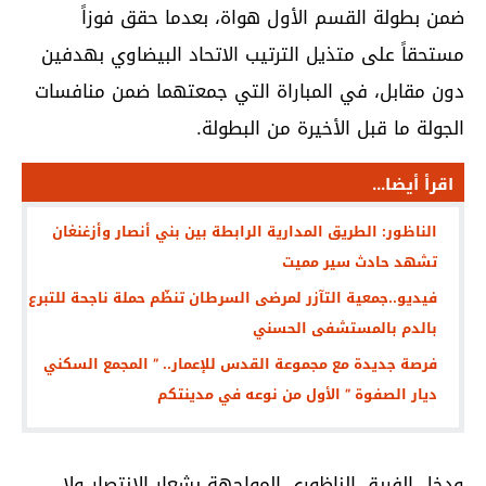
ضمن بطولة القسم الأول هواة، بعدما حقق فوزاً
مستحقاً على متذيل الترتيب الاتحاد البيضاوي بهدفين
دون مقابل، في المباراة التي جمعتهما ضمن منافسات
الجولة ما قبل الأخيرة من البطولة.
اقرأ أيضا...
الناظور: الطريق المدارية الرابطة بين بني أنصار وأزغنغان
تشهد حادث سير مميت
فيديو..جمعية التآزر لمرضى السرطان تنظّم حملة ناجحة للتبرع
بالدم بالمستشفى الحسني
فرصة جديدة مع مجموعة القدس للإعمار.. ” المجمع السكني
ديار الصفوة ” الأول من نوعه في مدينتكم
ودخل الفريق الناظوري المواجهة بشعار الانتصار ولا