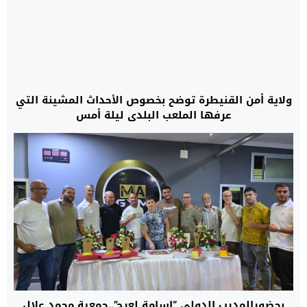
ولاية أمن القنيطرة توضح بخصوص الأحداث المشينة التي
عرفها الملعب البلدي ليلة أمس
بحضورالمدرب الدولي “اسامة لعرج”..جمعية محمد علال