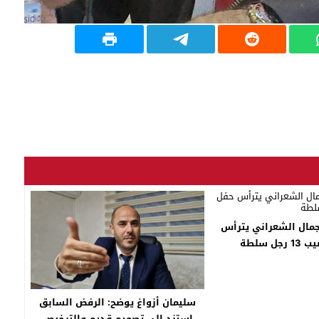
جمال الشعراني يترأس
جل سلطة
سليمان أزواغ يوضح: الرفض السابق
استند إلى تصميم قديم والترخيص