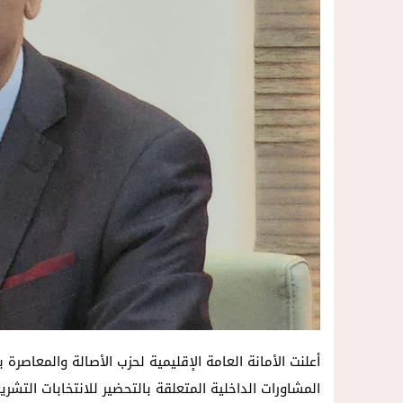
22:15
فيديو..استنفار بحي أفيديون براقة بع
16:47
بحلة جديدة وتطور غير مسبوق عبر تقنية الـ GPS.. منصة “مرحباناظور” تعزز مكانتها كوجهة أولى لسكان إقليمي ا
أعلنت الأمانة العامة الإقليمية لحزب الأصالة والمعاصرة 