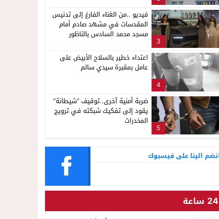
فيديو ..من الغناء الفارغ إلى تدنيس
المقدسات في مشهد صادم أمام
مسجد محمد السادس بالناظور
3
اعتداء خطير بالسلاح الأبيض على
عامل بمقبرة سيدي سالم
4
ضربة أمنية آخرى..توقيف “شيطانة”
يقود إلى تفكيك شبكته في ترويج
المخدرات
5
نضم الينا على فيسبوك
24 ساعة