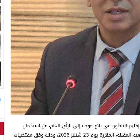
د اندلاع حريق داخل ضيعة فلاحية
لناظور والدريوش
ا
بإقليم الناظور، في بلاغ موجه إلى الرأي العام، عن استكمال
المشاورات الداخلية المتعلقة بالتحضير للانتخابات التشريعية المقبلة، المقررة يوم 23 شتنبر 2026، وذلك وفق مقتضيات