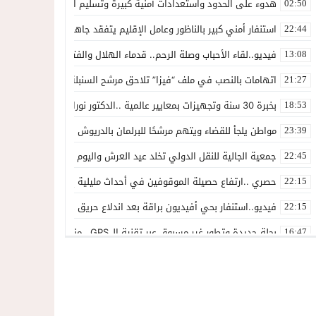
هدوء على الحدود واستعدادات أمنية كبيرة وتسليم السلطات الإسبانية ل 1500 شخص للسلطات المغربي
02:50
استنفار أمني كبير بالناظور وعامل الإقليم يتفقد جاهزية القوات على حدو
22:44
فيديو..لقاء الأحباب وصلة الرحم.. قدماء الهلال والفتح يجددون الوفاء لك
13:08
اتهامات بالنصب في ملف “فيزا” تلاحق مرشح السنبلة بالدريوش.. وشكاية
21:27
بخبرة 30 سنة وتجهيزات بمعايير عالمية ..الدكتور نورالدين صبار يفتتح عيادته المتخصصة في جراحة العظام بالناظور
18:53
مواطن يلجأ للقضاء ويتهم مرشحًا للبرلمان بالدريوش بالاستيلاء على 22 مليون سنتيم
23:39
جمعية الجالية للنقل الدولي تخلد عيد العرش واليوم الوطني للمهاجر بح
22:45
حصري ..ارتفاع حصيلة الموقوفين في أحداث مليلية إلى 82 شخصًا وتحقيقات تقود إلى متابعات جنائية ثقيلة
22:15
فيديو..استنفار بحي أفيديون براقة بعد اندلاع حريق داخل ضيعة فلاحية
22:15
بحلة جديدة وتطور غير مسبوق عبر تقنية الـ GPS.. منصة “مرحباناظور” تعزز مكانتها كوجهة أولى لسكان إقليمي الناظور والدريوش
16:47
فيديو ..بعد تدخل عامل الناظور.أرباب قوارب مارشيكا يعلقون احتجاجهم وي
23:10
داخل المحكمة..زوجة تمزق أوراق الطلاق وتحتضن زوجها في لحظة أعاد
14:57
المغاربةةصف واحد لموجهة الإشاعة والتحريض وحملات التضليل
13:06