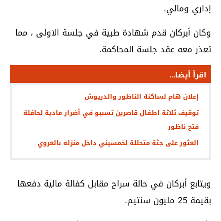
إداري ومالي.
وكان أبركان قدم شهادة طبية في جلسة الاولى ، مما
تعذر معه عقد جلسة المحاكمة.
اقرأ أيضا...
إعلان هام لساكنة الناظور والدريوش
توقيف ثلاثة اطفال قاصرين تسببو في أضرار مادية لحافلة
فتح ناظور
العثور على جثة متحللة لخمسيني داخل منزله بالعروي
ويتابع أبركان في حالة سراح مقابل كفالة مالية دفعها
بقيمة 25 مليون سنتيم.