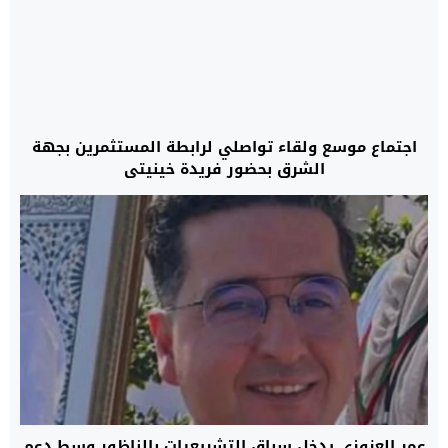
اجتماع موسع ولقاء تواصلي لرابطة المستثمرين بجهة
الشرق بحضور فريدة خينيتي
عمر العزوزي يدخل سباق التشريعيات بالناظور وسط دعم