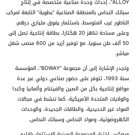
ALLOY”، إحداث وحدة صناعية متخصصة في إنتاج
سبائك النحاس بالمنطقة الصناعية “بطوية” التابعة لمركب
الناظور غرب المتوسط، باستثمار يفوق ملياري درهم،
وعلى مساحة تناهز 20 هكتارا، بطاقة إنتاجية تصل إلى
50 ألف طن سنويا، مع توفير أزيد من 600 منصب شغل
مباشر.
وتجدر الإشارة إلى أن مجموعة “BOWAY”، المؤسسة
سنة 1993، تتوفر على حضور صناعي دولي عبر عدة
مواقع إنتاجية بكل من الصين والفيتنام وألمانيا وكندا
والولايات المتحدة الأمريكية، كما تنشط في مجالات
المواد غير الحديدية، والطاقات الجديدة، والوحدات
الكهروضوئية، ومواد النحاس وسبائك النحاس.
ويعكس اختيار المجموعة الصينية الاستثمار بإقليم