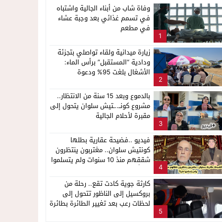
وفاة شاب من أبناء الجالية واشتباه
في تسمم غذائي بعد وجبة عشاء
في مطعم
1
زيارة ميدانية ولقاء تواصلي بتجزئة
ودادية “المستقبل” برأس الماء:
الأشغال بلغت 95% ودعوة
2
للمستفيدين لتسديد الباقي من
قيمة العقار
بالدموع وبعد 15 سنة من الانتظار..
مشروع كونــ..ـتيش سلوان يتحول إلى
مقبرة لأحلام الجالية
3
فيديو ..فضيحة عقارية بطلها
كونتيش سلوان.. مغتربون ينتظرون
شققهم منذ 10 سنوات ولم يتسلموا
4
شيئاً
كارثة جوية كادت تقع.. رحلة من
بروكسيل إلى الناظور تتحول إلى
لحظات رعب بعد تغيير الطائرة بطائرة
5
“مهترئة”