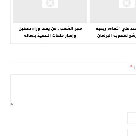
حند علي “كفاءة ريفية
منبر الشعب ..من يقف وراء تعطيل
رشح لعضوية البرلمان
وإقبار ملفات التنفيذ بعمالة
رالي البلجيك”
الناظور+وثائق
بـ
*