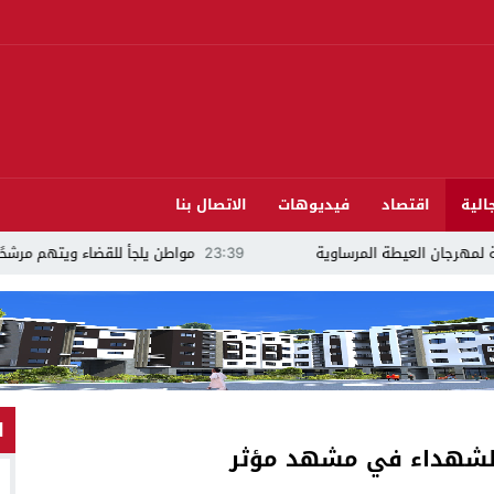
الية
اقتصاد
فيديوهات
الاتصال بنا
لعيطة المرساوية
23:39
مواطن يلجأ للقضاء ويتهم مرشحًا للبرلمان بالدريوش با
ا
الشهداء في مشهد مؤثر