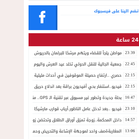
نضم الينا على فيسبوك
24 ساعة
مواطن يلجأ للقضاء ويتهم مرشحًا للبرلمان بالدريوش بالاستيلاء على 22 مليون سنتيم
23:39
جمعية الجالية للنقل الدولي تخلد عيد العرش واليوم الوطني للمهاجر بح
22:45
حصري ..ارتفاع حصيلة الموقوفين في أحداث مليلية إلى 82 شخصًا وتحقيقات تقود إلى متابعات جنائية ثقيلة
22:15
فيديو..استنفار بحي أفيديون براقة بعد اندلاع حريق داخل ضيعة فلاحية
22:15
بحلة جديدة وتطور غير مسبوق عبر تقنية الـ GPS.. منصة “مرحباناظور” تعزز مكانتها كوجهة أولى لسكان إقليمي الناظور والدريوش
16:47
فيديو ..بعد تدخل عامل الناظور.أرباب قوارب مارشيكا يعلقون احتجاجهم وي
23:10
داخل المحكمة..زوجة تمزق أوراق الطلاق وتحتضن زوجها في لحظة أعاد
14:57
المغاربةةصف واحد لموجهة الإشاعة والتحريض وحملات التضليل
13:06