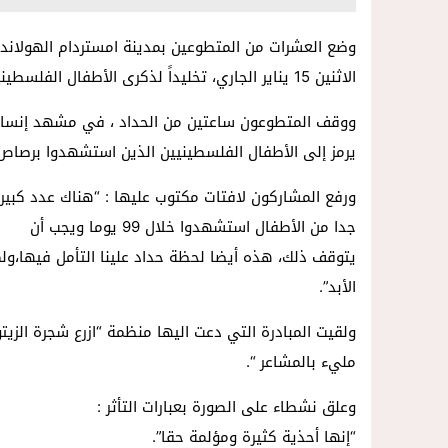
وضع العشرات من المتطوعين بمدينة امستردام الهولاندي
الاثنين 15 يناير الجاري، تخليداً لذكرى الأطفال الفلسطينيين الشهداء.
ووقف المتطوعون ساعتين من الحداد ، في مشهد إنساني
يرمز إلى الأطفال الفلسطينيين الذين استشهدوا برصاص 
ورفع المشاركون لافتات مكتوب عليها : “هناك عدد كبير
جدا من الأطفال استشهدوا خلال 99 يوما ويجب أن
يتوقف ذلك، هذه أيضا لحظة حداد علينا التأمل فيها،ولك
الأبد”.
ولقيت المبادرة التي دعت اليها منظمة “ازرع شجرة ال
مليء بالمشاعر “.
وعلق نشطاء على الصورة بعبارات التأثر :
“إنها أحذية كثيرة ومؤلمة حقا”.