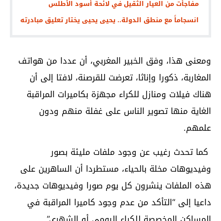
مفاجأت من العيار الثقيل في لائحة أسود الأطلس
انسجاماً مع منطق الدولة.. يحيى يحيى يختار تعليق مبادرته
ومعنى هذا، وفق الخبير المغربي، أن عددا من هواتف
المغاربة، ذكورا وإناثا، تعرضت للقرصنة، لافتا إلى أن
هناك فيلات ومنازل للكراء مجهزة بكاميرات المراقبة
الغاية منها تصوير الناس على غفلة منهم ودون
علمهم.
كما تحدث رغيب عن وجود ملفات مليئة بصور
وفيديوهات مخلة بالحياء، مستطردا أن الساهرين على
هذه الملفات ينشرون كل يوم صورا وفيديوهات جديدة،
داعيا إلى “التأكد من عدم وجود كاميرا المراقبة في
المساكن المخصصة للكراء اليومي أو الشهري”.