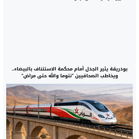
بودريقة يثير الجدل أمام محكمة الاستئناف بالبيضاء..
ويخاطب الصحافيين “نتوما والله حتى مراض”