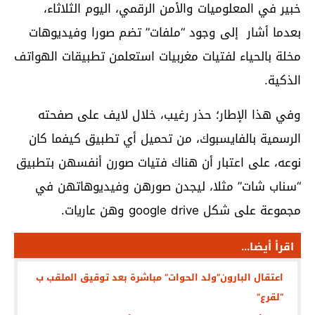
خبير في المعلوميات والأمن الرقمي، اليوم الثلاثاء،
بعدما أشار إلى وجود “ملفات” تضم صورا وفيديوهات
مخلة بالحياء لفتيات مغربيات استعلمن تطبيقات الهواتف
الذكية.
وفي هذا الإطار؛ حذر رغيب، خلال لايف على صفحته
الرسمية بالفايسبوك، من تحميل أي تطبيق كيفما كان
نوعه، على اعتبار أن هناك فتيات صورن أنفسهن بتطبيق
“سناب شات” مثلا، ليجدن صورهن وفيديوهاتهن في
مجموعة على شكل google drive وهن عاريات.
اقرأ أيضا...
اعتقال البارون”ولد الحوات” مباشرة بعد توقيق الملقب ب
“لقرع”