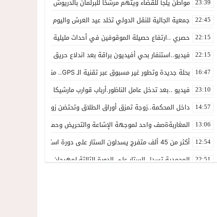
مواطن يلجأ للقضاء ويتهم مرشحًا للبرلمان بالدريوش بالاستيلاء على 22 مليون سنتيم
23:39
جمعية الجالية للنقل الدولي تخلد عيد العرش واليوم الوطني للمهاجر بح
22:45
حصري ..ارتفاع حصيلة الموقوفين في أحداث مليلية إلى 82 شخصًا وتحقيقات تقود إلى متابعات جنائية ثقيلة
22:15
فيديو..استنفار بحي أفيديون براقة بعد اندلاع حريق داخل ضيعة فلاحية
22:15
بحلة جديدة وتطور غير مسبوق عبر تقنية الـ GPS.. منصة “مرحباناظور” تعزز مكانتها كوجهة أولى لسكان إقليمي الناظور والدريوش
16:47
فيديو ..بعد تدخل عامل الناظور.أرباب قوارب مارشيكا يعلقون احتجاجهم وي
23:10
داخل المحكمة..زوجة تمزق أوراق الطلاق وتحتضن زوجها في لحظة أعاد
14:57
المغاربةةصف واحد لموجهة الإشاعة والتحريض وحملات التضليل
13:06
أكثر من 45 ألف متفرج يسدلون الستار على دورة استثنائية للمهرجان المتوسطي بالناظور
12:54
المحمدية تسدل الستار على الدورة الثالثة لمهرجان العيطة المرساوية
22:51
توقيف المشتبه فيه في سرقة عدد من المنازل بحي عاريض بالناظور
22:42
حصري ..إحالة 50 موقوفاً على سجن سلوان على خلفية أحداث معبر مليلية ومتابعات بتهم جنائية وجنحية ثقيلة
22:39
خلاف حول اللائحة الجهوية يُسقط ترشح محمد رشيد..وقيادة PPSتفقد أحد أبرز وجوهها بالناظور
21:13