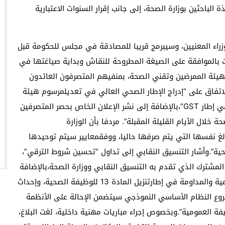
 1 يوليوز 2025، وإضافة الأساتذة الباحثين بوزارة الصحة، إلى جانب إقرار السنوات الاعتبارية
وزراء المعنيين، وسيبرمج قريبا للمصادقة في مجلس للحكومة قبل
لت بالموافقة على الصيغة المطروحة للنقاش وبداية صياغتها في
لهيئة الممرضين وتقني الصحة، بمنفيهم المتصرفون العائدون
لاتفاق على “إدراج الإطار الصحي العالي في تعديلمرسوم هيئة
الممرضين وتقني الصحة مع تعويض عن المهام يُصرف في إطار GST”،بالإضافة إلى نشر الإعلان الخاص بحصر المتصرفين
خلال الأيام القليلة المقبلة”. مردفا بأن الوزارة
غ نفسها التي يتم صرفها حاليا، ووفقمعايير سيتم توحيدها
ة”.وأشار التنسيق النقابي إلى تداول “تحسين شروط الترقي”،
المشترك الذي تقدم به التنسيق النقابي ووزارة الصحة،بالإضافة
إلى الاتفاق على رفع قيمة التعويض عن الحراسة والإلزامية والمداومة في إطارتنزيل المادة 13 للوظيفة الصحية، وإحداث
وع النظام الأساسي النموذجي سيتضمن الإحالة على الأنظمة
ة العمومية”.وبخصوص إجراء مباريات مهنية داخلية، لغت البلاغ،