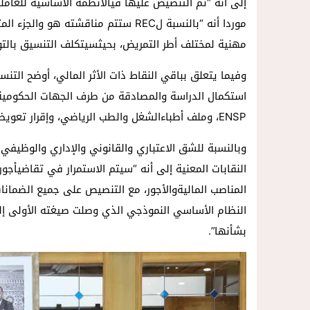
إلى أنه “تم التنصيص عليها فيالأنظمة الأساسية للعاملين
موردا أنه “بالنسبة لREC ستتم مناقشت
مهنية لمختلف أطر التمريض، بحيثسيتكلف التنسيق بالتو
وفيما يتعلق بباقي النقاط ذات الأثر المالي، أوضح التن
استكمال الدراسة والمصادقة من طرف الجهات الحكوميةا
ENSP، وملف أطباءالشغل والطب الرياضي، وإقرار تعويضات جديدة، وتعويض طلبة ISPITS”.
وبالنسبة للشق الاعتباري والقانوني والإداري والوظيفي
النقابات المعنية إلى أنه “سيتم الاستمرار في تقاضيأجو
المناصب الماليةوالأجور، مع التنصيص على جميع الضمان
النظام الأساسي النموذجي الذي وصلت صيغته الأولى إلىم
بشأنها”.