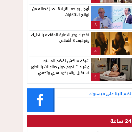
ناظور
أوجار يواجه القيادة بعد إقصائه من
لوائح الانتخابات
3
تفكيك وكر للدعارة المقنّعة بالتدليك
وتوقيف 8 أشخاص
4
شبكة مراكش تفضح المستور
وشبهات تحوم حول صالونات بالناظور
تستقبل زبناء بكود سري وتخفي
5
أنشطة مشبوهة خلف واجهات
التجميل
نضم الينا على فيسبوك
24 ساعة