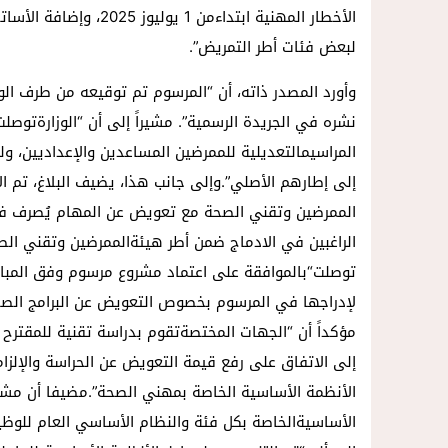
الأخطار المهنية ابتداءمن
لبعض فئات أطر التمريض”.
وأورد المصدر ذاته، أن “المرسوم تم توقيعه من طرف ال
نشره في الجريدة الرسمية”. مشيراً إلى أن “الوزارةتوص
المراسيمالتعديلية للممرضين المساعدين والإعداديين، و
إلى إطارهم الأصلي”.وإلى جانب هذا، يضيف البلاغ، تم ا
الراغبين في الادماج ضمن أطر هيئةالممرضين وتقني الصحة 
توصلت“بالموافقة على اعتماد مشروع مرسوم وفق المبال
لإدراجها في المرسوم بخصوص التعويض عن البرامج الصحي
مؤكداً أن “الجهات المختصةتقوم بدراسة تقنية للمقترح 
الأنظمة الأساسية الخاصة بمهني الصحة”.مضيفا أن مشر
الأساسيةالخاصة بكل فئة والنظام الأساسي العام للوظيف