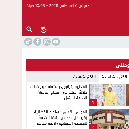
الخميس 6 أغسطس 2026 - 10:03 صباحًا
طني
الأكثر مشاهدة
الأكثر شعبية
المغاربة يترقبون باهتمام كبير خطاب
جلالة الملك في افتتاح البرلمان
الجمعة المقبل
1
لإشاعة والتحريض وحملات التضليل
المجلس الأعلى للسلطة القضائية
يُقرر نقل عدد من القضاة خدمةً
ار على الدورة الثالثة لمهرجان العيطة المرساوية
للمصلحة القضائية+لائحة محاكم
2