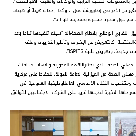
 بالمجموعات الصحية الترابية والوكالات والهيئة العلياللصحة”.
ه هو والجزء المتغير من الأجر في إطارورشة عمل “، وكذا “إحداث هيئة أو هيئات
افق حول مقترح مشترك وتقديمه للوزارة”.
سيق النقابي الوطني بقطاع الصحة،أنه “سيتم تنفيذها تباعا بعد
لمختصة، كالتعويض عن الإشراف وتأطير التدريبات وملف
 لمهني الصحة، الذي يعتبرالنقطة المحورية والأساسية، لفتت
ر مهني الصحة من الميزانية العامة للدولة، للحفاظ على مركزية
ات ومقتضيات النظام الأساسي العامللوظيفية العمومية في
راحلها الأخيرة لطرحها قريبا على الشركاء الاجتماعيين للتوافق