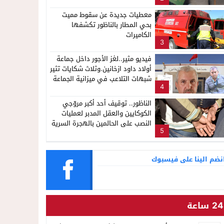
معطيات جديدة عن سقوط مميت
بحي المطار بالناظور تكشفها
الكاميرات
3
فيديو مثير..لغز الأجور داخل جماعة
أولاد داود ازخانين.وثلاث شكايات تثير
شبهات التلاعب في ميزانية الجماعة
4
الناظور.. توقيف أحد أكبر مروّجي
الكوكايين والعقل المدبر لعمليات
النصب على الحالمين بالهجرة السرية
5
نضم الينا على فيسبوك
24 ساعة