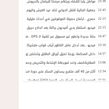
مواطن يلجأ للقضاء ويتهم مرشحًا للبرلمان بالدريوش بالاستيلاء على 22 مليون سنتيم
23:39
جمعية الجالية للنقل الدولي تخلد عيد العرش واليوم الوطني للمهاجر بح
22:45
حصري ..ارتفاع حصيلة الموقوفين في أحداث مليلية إلى 82 شخصًا وتحقيقات تقود إلى متابعات جنائية ثقيلة
22:15
فيديو..استنفار بحي أفيديون براقة بعد اندلاع حريق داخل ضيعة فلاحية
22:15
بحلة جديدة وتطور غير مسبوق عبر تقنية الـ GPS.. منصة “مرحباناظور” تعزز مكانتها كوجهة أولى لسكان إقليمي الناظور والدريوش
16:47
فيديو ..بعد تدخل عامل الناظور.أرباب قوارب مارشيكا يعلقون احتجاجهم وي
23:10
داخل المحكمة..زوجة تمزق أوراق الطلاق وتحتضن زوجها في لحظة أعاد
14:57
المغاربةةصف واحد لموجهة الإشاعة والتحريض وحملات التضليل
13:06
أكثر من 45 ألف متفرج يسدلون الستار على دورة استثنائية للمهرجان المتوسطي بالناظور
12:54
المحمدية تسدل الستار على الدورة الثالثة لمهرجان العيطة المرساوية
22:51
توقيف المشتبه فيه في سرقة عدد من المنازل بحي عاريض بالناظور
22:42
حصري ..إحالة 50 موقوفاً على سجن سلوان على خلفية أحداث معبر مليلية ومتابعات بتهم جنائية وجنحية ثقيلة
22:39
خلاف حول اللائحة الجهوية يُسقط ترشح محمد رشيد..وقيادة PPSتفقد أحد أبرز وجوهها بالناظور
21:13