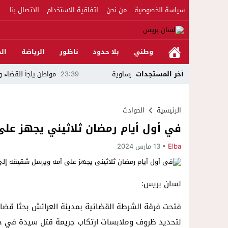
سياسة الخصوصية
من نحن
اتفاقية الاستخدام
الاتصال بنا
وطني
بلا حدود
ناظور
الرياضة
الج
الثة لمهرجان العيطة المرساوية
أخر المستجدات
23:39
مواطن يلجأ للقضاء ويتهم مرشحًا للب
الرئيسية
الحوادث
في أول أيام رمضان ثلاثيني يجهز ع
Elba
13 مارس 2024
لسان بريس:
فتحت فرقة الشرطة القضائية بمدينة العرائش بحثا قضائيا
لتحديد ظروف وملابسات ارتكاب جريمة قتل سيدة في حق