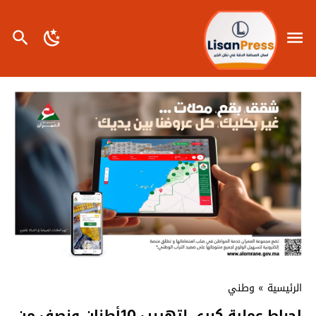
الرئيسية
»
وطني
إحباط عملية كبرى لتهريب 10أطنان ونصف من