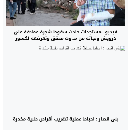
فيديو ..مستجدات حادث سقوط شجرة عملاقة على
درويش ونجاته من مــ.وت محقق وتعرضعه لكسور
بني انصار : احباط عملية تهريب أقراص طبية مخدرة