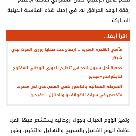
رفقة الوفد المرافق له، في إحياء هذه المناسبة الدينية
المبـاركة.
اقرأ أيضا...
مآسي الهجرة السرية .. ارتفاع عدد ضحايا زورق الموت ببني
شيكر
جمعية أمل سيول تنجح في تنظيم الدوري الوطني المفتوح
لتايكواندو+فيديو
الشرطة القضائية بالناظور تلقي القبض على لص محترف
متخصص في سرقة الهواتف و والمنازل…!+فيديو
وتميز الؤوم المبارك باجواء روحانية يستشعر فيها المرء
عظمة اليوم الفضيل بالتسبيح والتهليل والتكبير، وفور