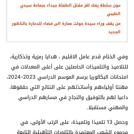
عون سلطة يفك لغز مقتل الطفلة جيداء بجماعة سيدي
الطيبي
من يقف وراء سيدة حولت عمارة الى فضاء للدعارة بالناظور
الجديد
وفي الختام قدم عامل الاقليم ، هدايا رمزية وتذكارية،
للتلاميذ والتلميذات الحاصلين على أعلى المعدلات في
امتحانات البكالوريا برسم الموسم الدراسي 2023-2024،
مهنئا أولياءهم وأساتذتهم على النتائج التي حققوها،
داعيا لهم بالتوفيق والنجاح في مسارهم الدراسي
والمهني مستقبلا.
وحصل 13 تلميذا وتلميذة، على الرتب الأولى، في
مجموع الشعب المعتمدة بالثانويات التأهيلية التابعة