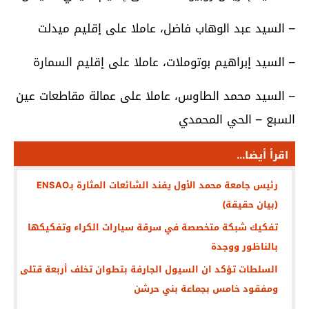
– السيد عبد الوهاب فاضل، عاملا على إقليم ميدلت
– السيد إبراهيم بوتوملات، عاملا على إقليم السمارة
– السيد محمد الطاوس، عاملا على عمالة مقاطعات عين
السبع – الحي المحمدي
اقرأ أيضا...
رئيس جامعة محمد الأول يفند الشائعات المثارة بـENSAO
(بيان حقيقة)
تفكيك شبكة متخصصة في سرقة سيارات الكراء وتفكيكها
بالناظور ووجدة
السلطات تؤكد ان السيول الجارفة بتطوان تخلف أربعة قتلى
ومفقود خامس بجماعة بني حرشن