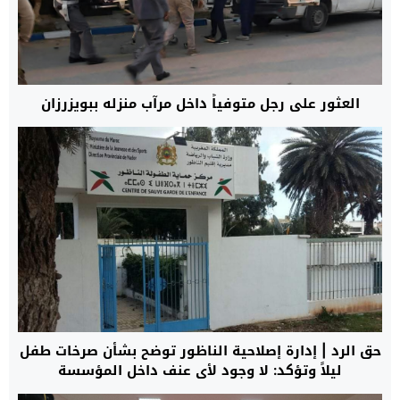
العثور على رجل متوفياً داخل مرآب منزله ببويزرزان
حق الرد | إدارة إصلاحية الناظور توضح بشأن صرخات طفل
ليلاً وتؤكد: لا وجود لأي عنف داخل المؤسسة