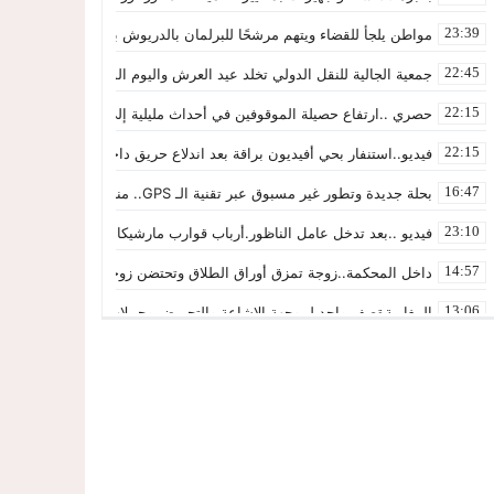
23:39
مواطن يلجأ للقضاء ويتهم مرشحًا للبرلمان بالدريوش بالاستيلاء على 22 مليون سنتيم
22:45
جمعية الجالية للنقل الدولي تخلد عيد العرش واليوم الوطني للمهاجر بحفل
22:15
حصري ..ارتفاع حصيلة الموقوفين في أحداث مليلية إلى 82 شخصًا وتحقيقات تقود إلى متابعات جنائية ثقيلة
22:15
فيديو..استنفار بحي أفيديون براقة بعد اندلاع حريق داخل ضيعة فلاحية
16:47
بحلة جديدة وتطور غير مسبوق عبر تقنية الـ GPS.. منصة “مرحباناظور” تعزز مكانتها كوجهة أولى لسكان إقليمي الناظور والدريوش
23:10
فيديو ..بعد تدخل عامل الناظور.أرباب قوارب مارشيكا يعلقون احتجاجهم وي
14:57
داخل المحكمة..زوجة تمزق أوراق الطلاق وتحتضن زوجها في لحظة أعادت 
13:06
المغاربةةصف واحد لموجهة الإشاعة والتحريض وحملات التضليل
12:54
أكثر من 45 ألف متفرج يسدلون الستار على دورة استثنائية للمهرجان المتوسطي بالناظور
22:51
المحمدية تسدل الستار على الدورة الثالثة لمهرجان العيطة المرساوية
22:42
توقيف المشتبه فيه في سرقة عدد من المنازل بحي عاريض بالناظور
22:39
حصري ..إحالة 50 موقوفاً على سجن سلوان على خلفية أحداث معبر مليلية ومتابعات بتهم جنائية وجنحية ثقيلة