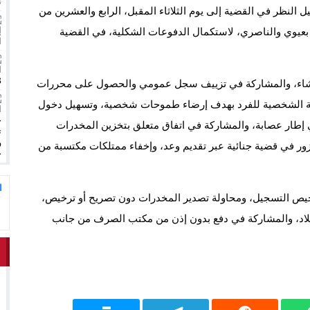
ق وتحتضن زوجها في لحظة أعادت الأمل
13:06
المغاربةةصف واحد لموجهة الإشا
ل النظر في القضية إلى يوم الثلاثاء المقبل، الرابع والعشرين من
عيوي والناصري، لاستكمال الدفوعات الشكلية، في القضية
إرشاء، والمشاركة في تزييف سجل عمومي والحصول على محررات
ية الشخصية للفرد بهدف إرضاء طموحات شخصية، وتسهيل دخول
إطار عصابة، والمشاركة في اتفاق متعلق بتخزين المخدرات
 زور في قضية جنائية عبر تقديم وعد، وإخفاء ممتلكات مكتسبة من
ا
خيص التسجيل، ومحاولة تصدير المخدرات دون تصريح أو ترخيص،
بلاد، والمشاركة في دفع بدون إذن من مكتب الصرف من جانب