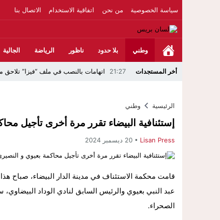
سياسة الخصوصية
من نحن
اتفاقية الاستخدام
الاتصال بنا
وطني
بلا حدود
ناظور
الرياضة
الجالية
أخر المستجدات
21:27
اتهامات بالنصب في ملف “فيزا” تلاحق مر
18:53
بخبرة 30 سنة وتجهيزات بمعايير عالمية ..الدكتور نورالدين صبار يفتتح عيادته المتخصصة في جراحة العظام بالناظور
الرئيسية
وطني
23:39
مواطن يلجأ للقضاء ويتهم مرشحًا للبرلمان بالدري
إستئنافية البيضاء تقرر مرة أخرى تأجيل محا
22:45
جمعية الجالية للنقل الدولي تخلد عيد ا
Lisan Press
20 ديسمبر 2024
22:15
حصري ..ارتفاع حصيلة الموقوفين في أحداث مليلية إلى 82 شخصًا وتحقيقات تق
22:15
فيديو..استنفار بحي أفيديون براقة بعد ا
قامت محكمة الاستئناف في مدينة الدار البيضاء، صباح هذا
16:47
بحلة جديدة وتطور غير مسبوق عبر تقنية الـ GPS.. منصة “مرحباناظور” تعزز مكانتها كوجهة أولى لسكان إقليمي الناظو
عبد النبي بعيوي والرئيس السابق لنادي الوداد البيضاوي، س
الصحراء.
23:10
فيديو ..بعد تدخل عامل الناظور.أرباب قو