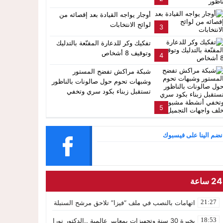
عة والتحريض وحملات التضليل
أوجار يواجه القيادة بعد إقصائه من
لوائح الانتخابات
3
تفكيك وكر للدعارة المقنّعة بالتدليك
وتوقيف 8 أشخاص
4
شبكة مراكش تفضح المستور
وشبهات تحوم حول صالونات بالناظور
تستقبل زبناء بكود سري وتخفي
أنشطة مشبوهة خلف واجهات
5
التجميل
نضم الينا على فيسبوك
24 ساعة
21:27
اتهامات بالنصب في ملف “فيزا” تلاحق مرشح السنبلة بالدريوش.. وشكاية ق
18:53
بخبرة 30 سنة وتجهيزات بمعايير عالمية ..الدكتور نورالدين صبار يفتتح عيادته المتخصصة في جراحة العظام بالناظور