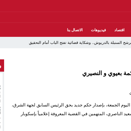
اقتصاد
فيديوهات
الاتصال بنا
شح السنبلة بالدريوش.. وشكاية قضائية تفتح الباب أمام التحقيق
و
وش بالاستيلاء على 22 مليون سنتيم
كمة بعيوي و النصيري
لعرش واليوم الوطني للمهاجر بحفل وطني بالناظور
ود إلى متابعات جنائية ثقيلة
ندلاع حريق داخل ضيعة فلاحية
 اليوم الجمعة، بإصدار حكم جديد بحق الرئيس السابق لجهة الشرق،
ر والدريوش
عيد الناصري، المتهمين في القضية المعروفة إعلامياً بإسكوبار
ارب مارشيكا يعلقون احتجاجهم ويختارون الحوار خدمةً لمصلحة الإقليم