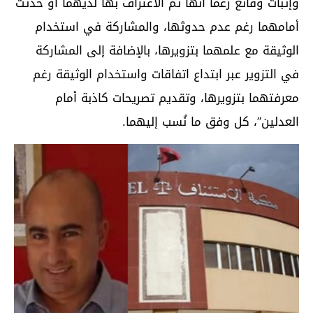
وإثبات وقائع زعما أنها تم الاعتراف بها لديهما أو حدثت
أمامهما رغم عدم حدوثها، والمشاركة في استخدام
الوثيقة مع علمهما بتزويرها، بالإضافة إلى المشاركة
في التزوير عبر ابتداع اتفاقات واستخدام الوثيقة رغم
معرفتهما بتزويرها، وتقديم تصريحات كاذبة أمام
العدلين”، كل وفق ما نُسب إليهما.