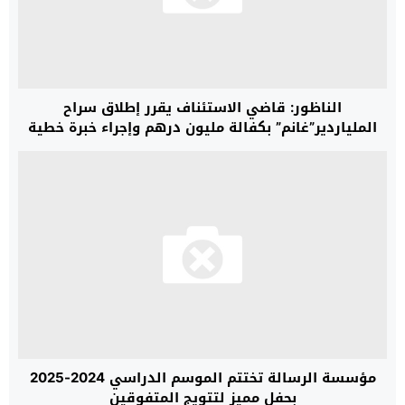
الناظور: قاضي الاستئناف يقرر إطلاق سراح
الملياردير”غانم” بكفالة مليون درهم وإجراء خبرة خطية
للتوقيعات
مؤسسة الرسالة تختتم الموسم الدراسي 2024-2025
بحفل مميز لتتويج المتفوقين