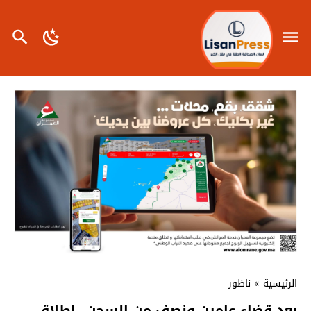
الرئيسية
»
ناظور
بعد قضاء عامين ونصف من السجن…اطلاق