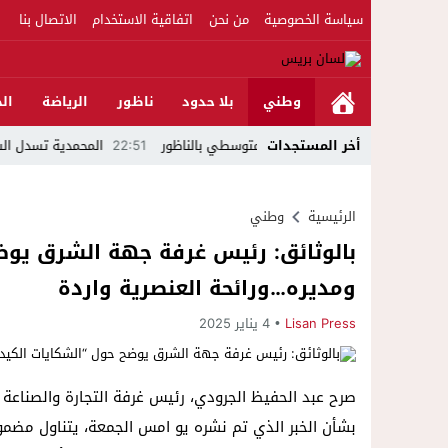
سياسة الخصوصية
من نحن
اتفاقية الاستخدام
الاتصال بنا
وطني
بلا حدود
ناظور
الرياضة
الج
أخر المستجدات
22:51
المحمدية تسدل الستار على الد
الرئيسية
وطني
بالوثائق: رئيس غرفة جهة الشرق يوض
ومديره…ورائحة العنصرية واردة
Lisan Press
4 يناير 2025
صرح عبد الحفيظ الجرودي، رئيس غرفة التجارة والصناعة 
بشأن الخبر الذي تم نشره يو امس الجمعة، يتناول مضم