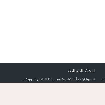
احدث المقالات
لة
مواطن يلجأ للقضاء ويتهم مرشحًا للبرلمان بالدريوش...
ل
جمعية الجالية للنقل الدولي تخلد عيد العرش...
حصري ..ارتفاع حصيلة الموقوفين في أحداث مليلية...
ة في
فيديو..استنفار بحي أفيديون براقة بعد اندلاع حريق...