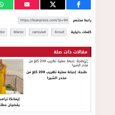
رابط مختصر
كلمات دليلية
Arouit
carousel
Maroc
dor
مقالات ذات صلة
طنجة: إحباط عملية تهريب 209 كلغ من
مخدر الشيرا
إيفانكا ترام
يقضيان عطلة 