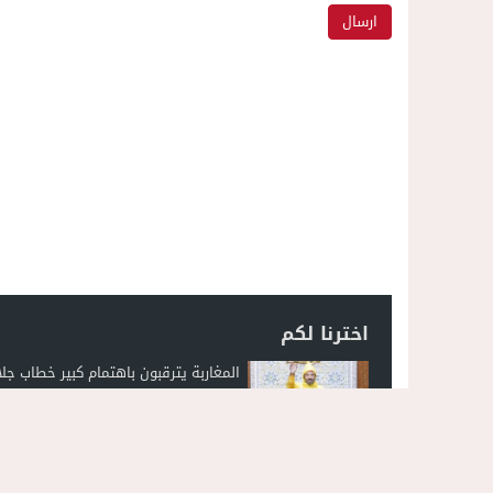
اخترنا لكم
المغاربة يترقبون باهتمام كبير خطاب جلا
الملك في افتتاح البرلمان الجمعة المقب
فيديو..السرعة المفرطة تحصد روح شاب
الناظور: مأساة تهز شارع 30