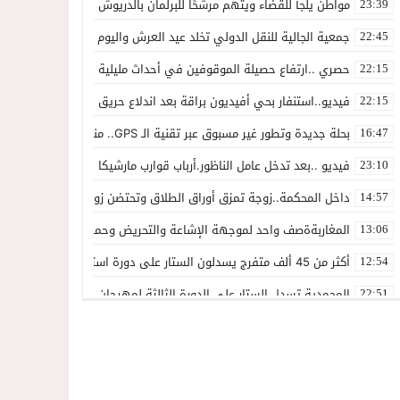
مواطن يلجأ للقضاء ويتهم مرشحًا للبرلمان بالدريوش بالاستيلاء على 22 مليون سنتيم
23:39
جمعية الجالية للنقل الدولي تخلد عيد العرش واليوم الوطني للمهاجر بح
22:45
حصري ..ارتفاع حصيلة الموقوفين في أحداث مليلية إلى 82 شخصًا وتحقيقات تقود إلى متابعات جنائية ثقيلة
22:15
فيديو..استنفار بحي أفيديون براقة بعد اندلاع حريق داخل ضيعة فلاحية
22:15
بحلة جديدة وتطور غير مسبوق عبر تقنية الـ GPS.. منصة “مرحباناظور” تعزز مكانتها كوجهة أولى لسكان إقليمي الناظور والدريوش
16:47
فيديو ..بعد تدخل عامل الناظور.أرباب قوارب مارشيكا يعلقون احتجاجهم وي
23:10
داخل المحكمة..زوجة تمزق أوراق الطلاق وتحتضن زوجها في لحظة أعاد
14:57
المغاربةةصف واحد لموجهة الإشاعة والتحريض وحملات التضليل
13:06
أكثر من 45 ألف متفرج يسدلون الستار على دورة استثنائية للمهرجان المتوسطي بالناظور
12:54
المحمدية تسدل الستار على الدورة الثالثة لمهرجان العيطة المرساوية
22:51
توقيف المشتبه فيه في سرقة عدد من المنازل بحي عاريض بالناظور
22:42
حصري ..إحالة 50 موقوفاً على سجن سلوان على خلفية أحداث معبر مليلية ومتابعات بتهم جنائية وجنحية ثقيلة
22:39
خلاف حول اللائحة الجهوية يُسقط ترشح محمد رشيد..وقيادة PPSتفقد أحد أبرز وجوهها بالناظور
21:13