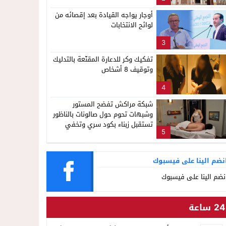
ناظور
أوجار يواجه القيادة بعد إقصائه من
لوائح الانتخابات
3
تفكيك وكر للدعارة المقنّعة بالتدليك
وتوقيف 8 أشخاص
4
شبكة مراكش تفضح المستور
وشبهات تحوم حول صالونات بالناظور
تستقبل زبناء بكود سري وتخفي
5
أنشطة مشبوهة خلف واجهات
التجميل
نضم الينا على فيسبوك
نضم الينا على فيسبوك
24 ساعة