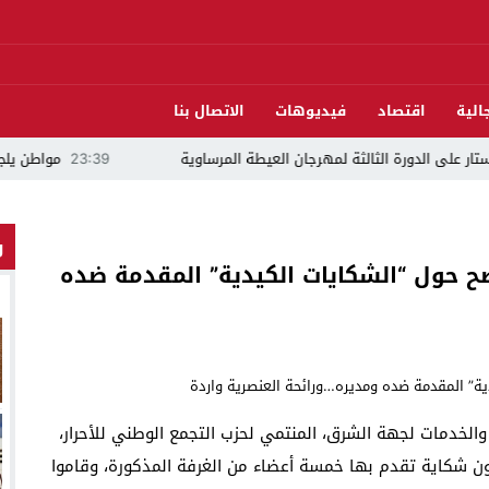
الية
اقتصاد
فيديوهات
الاتصال بنا
ورة الثالثة لمهرجان العيطة المرساوية
23:39
مواطن يلجأ للقضاء ويتهم م
و
ح حول “الشكايات الكيدية” المقدمة ضده
والخدمات لجهة الشرق، المنتمي لحزب التجمع الوطني للأحرار،
ون شكاية تقدم بها خمسة أعضاء من الغرفة المذكورة، وقاموا