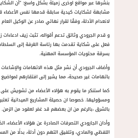
بنشرها عبر مواقع اوخرى زميلة بشكل واسع: “أن الشكاي
مشابهة لشكايات كيدية سابقة قدمها نفس الأعضاء قب
لانعدام الأدلة، وفقًا لقرار نهائي صادر عن الوكيل العا
و قدم الجرودي وثائق تدعم أقواله، تثبت زيف ادعاءات زم
فعل على شكاية تقدمت بها رئاسة الغرفة إلى السلطات 
بسرقة محتويات المؤسسة المهنية.
وأضاف الجرودي أن نشر مثل هذه الاتهامات والإشاعات ي
باتهامات غير صحيحة، مما يشير إلى افتقارهم لمواضيع 
كما استنكر ما يقوم به هؤلاء الأعضاء من تشويش على ا
ومسؤوليها. خصوصا ان حصيلة المشاريع الميدانية تعتبر 
بالشرق ،بالرغم من ان بعضهم قد عَمَر لعقود من الزمن.
وأدان الجارودي التصرفات الصادرة عن هؤلاء الأعضاء، الذ
اللفظي والمادي، وتلفيق التهم دون أدلة، بدلًا من ال