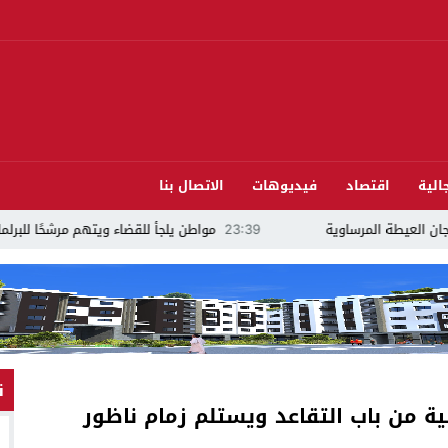
الية
اقتصاد
فيديوهات
الاتصال بنا
ة
23:39
مواطن يلجأ للقضاء ويتهم مرشحًا للبرلمان بالدريوش بالاستيلاء على 22 مل
ن
ية من باب التقاعد ويستلم زمام ناظور