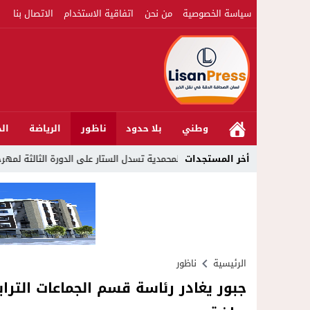
سياسة الخصوصية
من نحن
اتفاقية الاستخدام
الاتصال بنا
وطني
بلا حدود
ناظور
الرياضة
الج
22:51
أخر المستجدات
المحمدية تسدل الستار على الدورة الثالثة لمهرجان العيطة المرساوي
الرئيسية
ناظور
جبور يغادر رئاسة قسم الجماعات التراب