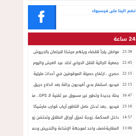
نضم الينا على فيسبوك
24 ساعة
مواطن يلجأ للقضاء ويتهم مرشحًا للبرلمان بالدريوش بالاستيلاء على 22 مليون سنتيم
23:39
جمعية الجالية للنقل الدولي تخلد عيد العرش واليوم الوطني للمهاجر بح
22:45
حصري ..ارتفاع حصيلة الموقوفين في أحداث مليلية إلى 82 شخصًا وتحقيقات تقود إلى متابعات جنائية ثقيلة
22:15
فيديو..استنفار بحي أفيديون براقة بعد اندلاع حريق داخل ضيعة فلاحية
22:15
بحلة جديدة وتطور غير مسبوق عبر تقنية الـ GPS.. منصة “مرحباناظور” تعزز مكانتها كوجهة أولى لسكان إقليمي الناظور والدريوش
16:47
فيديو ..بعد تدخل عامل الناظور.أرباب قوارب مارشيكا يعلقون احتجاجهم وي
23:10
داخل المحكمة..زوجة تمزق أوراق الطلاق وتحتضن زوجها في لحظة أعاد
14:57
المغاربةةصف واحد لموجهة الإشاعة والتحريض وحملات التضليل
13:06