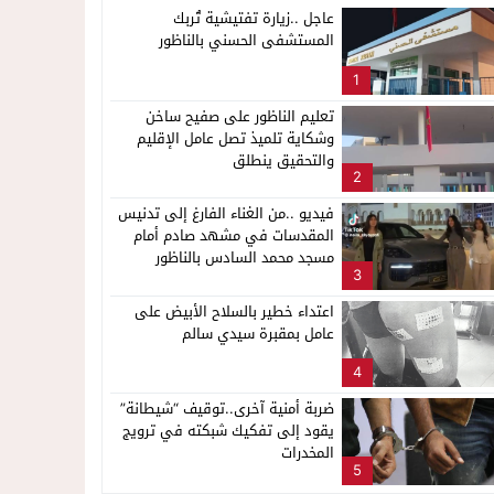
عاجل ..زيارة تفتيشية تُربك
المستشفى الحسني بالناظور
1
تعليم الناظور على صفيح ساخن
وشكاية تلميذ تصل عامل الإقليم
والتحقيق ينطلق
2
فيديو ..من الغناء الفارغ إلى تدنيس
المقدسات في مشهد صادم أمام
مسجد محمد السادس بالناظور
3
اعتداء خطير بالسلاح الأبيض على
عامل بمقبرة سيدي سالم
4
ضربة أمنية آخرى..توقيف “شيطانة”
يقود إلى تفكيك شبكته في ترويج
المخدرات
5