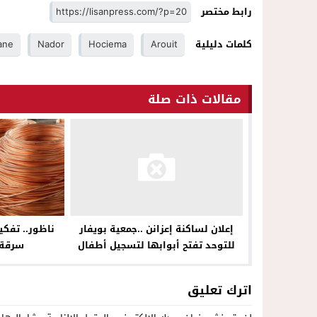
رابط مختصر
كلمات دليلية
Arouit
Hociema
Nador
ane
مقالات ذات صلة
ناظور.. تفك
إعلان لساكنة إعزانن ..جمعية بويفار
سرقة 
للتوحد تفتح أبوابها لتسجيل أطفال
طيف التوحد للموسم الدراسي الجديد
2024-2025
اترك تعليق