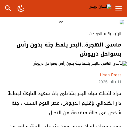
الرئيسية
»
الحوادث
مآسي الهجرة..البحر يلفظ جثة بدون رأس
بسواحل دريوش
Lisan Press
11 يناير 2025
مراد لفظت مياه البحر بشاطئ ياث سعيد التابعة لجماعة
دار الكبداني بإقليم الدريوش، عصر اليوم السبت ، جثة
شخص في حالة متقدمة من التحلل.
حسب مصادر لسان بريس فقد عثر على الجثة عناصر من