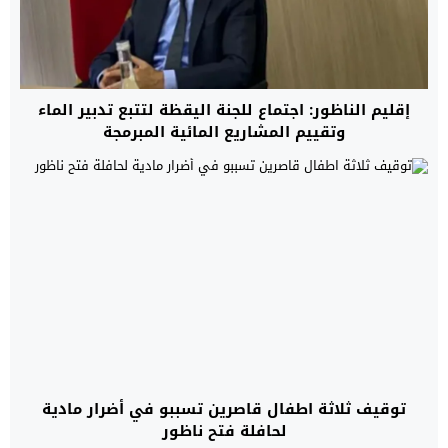
إقليم الناظور: اجتماع للجنة اليقظة لتتبع تدبير الماء
وتقييم المشاريع المائية المبرمجة
توقيف ثلاثة اطفال قاصرين تسببو في أضرار مادية
لحافلة فتح ناظور