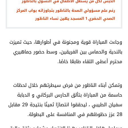
الحبس لكل من يستغل الأطفال في التسول بالناظور
رغم علم مسؤولي الصحة بالناظور بتجاوزاته بواب المركز
الصحي الحضري 1 المسجد يهين نساء الناظور
وجاءت المباراة قوية ومجنونة في أطوارها، حيث تميزت
بالندية والحماس بين الفريقين، وسط حضور جماهيري
محترم أعطى اللقاء طابعًا خاصًا.
وتمكن أبناء الناظور من فرض سيطرتهم خلال لحظات
حاسمة من المباراة بتألق الحارس البركاني و الدبابة
سفيان الطيبي ، ليحققوا انتصارًا ثمينًا بنتيجة 29 مقابل
28 عزز حظوظهم في المنافسة على البطولة.