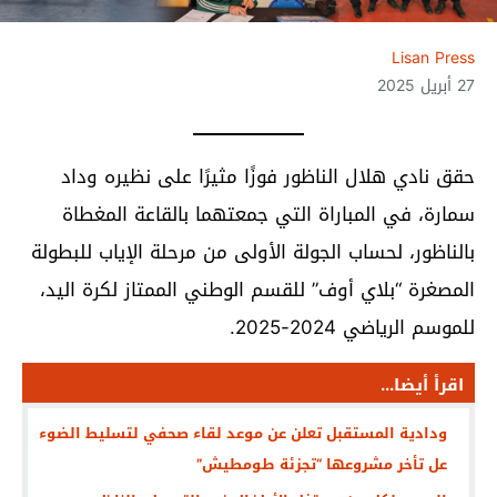
Lisan Press
27 أبريل 2025
حقق نادي هلال الناظور فوزًا مثيرًا على نظيره وداد
سمارة، في المباراة التي جمعتهما بالقاعة المغطاة
بالناظور، لحساب الجولة الأولى من مرحلة الإياب للبطولة
المصغرة “بلاي أوف” للقسم الوطني الممتاز لكرة اليد،
للموسم الرياضي 2024-2025.
اقرأ أيضا...
ودادية المستقبل تعلن عن موعد لقاء صحفي لتسليط الضوء
عل تأخر مشروعها “تجزئة طومطيش”