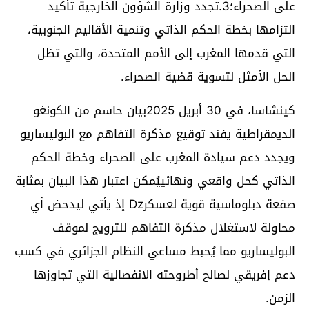
على الصحراء؛‏3.تجدد وزارة الشؤون الخارجية تأكيد
التزامها بخطة الحكم الذاتي وتنمية الأقاليم الجنوبية،
التي قدمها المغرب إلى الأمم المتحدة، والتي تظل
الحل الأمثل لتسوية قضية الصحراء.‏
كينشاسا، في 30 أبريل 2025‏‏بيان حاسم من الكونغو
الديمقراطية يفند توقيع مذكرة التفاهم مع البوليساريو
ويجدد دعم سيادة المغرب على الصحراء وخطة الحكم
الذاتي كحل واقعي ونهائي‏يُمكن اعتبار هذا البيان بمثابة
صفعة دبلوماسية قوية لعسكرDz إذ يأتي ليدحض أي
محاولة لاستغلال مذكرة التفاهم للترويج لموقف
البوليساريو مما يُحبط مساعي النظام الجزائري في كسب
دعم إفريقي لصالح أطروحته الانفصالية التي تجاوزها
الزمن.