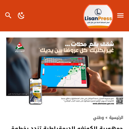
الرئيسية
»
وطني
جمهورية الكونغو الديمقراطية تندد بخطوة