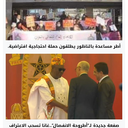
أطر مساعدة بالناظور يطلقون حملة احتجاجية افتراضية.
صفعة جديدة لـ”أطروحة الانفصال”..غانا تسحب الاعتراف