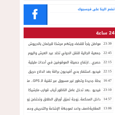
التجميل
نضم الينا على فيسبوك
24 ساعة
مواطن يلجأ للقضاء ويتهم مرشحًا للبرلمان بالدريوش بالاستيلاء على 22 مليون سنتيم
23:39
جمعية الجالية للنقل الدولي تخلد عيد العرش واليوم الوطني للمهاجر بح
22:45
حصري ..ارتفاع حصيلة الموقوفين في أحداث مليلية إلى 82 شخصًا وتحقيقات تقود إلى متابعات جنائية ثقيلة
22:15
فيديو..استنفار بحي أفيديون براقة بعد اندلاع حريق داخل ضيعة فلاحية
22:15
بحلة جديدة وتطور غير مسبوق عبر تقنية الـ GPS.. منصة “مرحباناظور” تعزز مكانتها كوجهة أولى لسكان إقليمي الناظور والدريوش
16:47
فيديو ..بعد تدخل عامل الناظور.أرباب قوارب مارشيكا يعلقون احتجاجهم وي
23:10
داخل المحكمة..زوجة تمزق أوراق الطلاق وتحتضن زوجها في لحظة أعاد
14:57
المغاربةةصف واحد لموجهة الإشاعة والتحريض وحملات التضليل
13:06