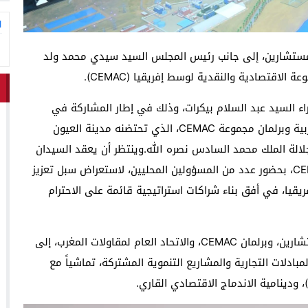
ا
لمستشارين، إلى جانب رئيس المجلس السيد سيدي محمد ولد
لاقتصادية والنقدية لوسط إفريقيا (CEMAC).
اء السيد عبد السلام بيكرات، وذلك في إطار المشاركة في
المنتدى البرلماني للتعاون الاقتصادي بين المملكة المغربية وبرلمان مجموعة CEMAC، الذي تحتضنه مدينة العيون
امية لصاحب الجلالة الملك محمد السادس نصره الله.وينتظر أن يعقد السيدان
ولد الرشيد وسلامة، لقاءات رسمية مع وفد برلمان CEMAC، بحضور عدد من المسؤولين المحليين، لاستعراض سبل تعزيز
يقيا، في أفق بناء شراكات استراتيجية قائمة على الاحترام
ويهدف هذا المنتدى، المنظم بشراكة بين مجلس المستشارين، وبرلمان CEMAC، والاتحاد العام لمقاولات المغرب، إلى
بادلات التجارية والمشاريع التنموية المشتركة، تماشياً مع