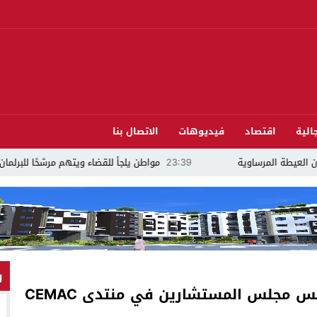
الية
اقتصاد
فيديوهات
الاتصال بنا
23:39
مواطن يلجأ للقضاء ويتهم مرشحًا للبرلمان بالدريوش بالاستيلاء على 22 مليون سنتيم
و
عبد القادر سلامة يشارك إلى جانب رئيس مجلس المستشارين في منتدى CEMAC