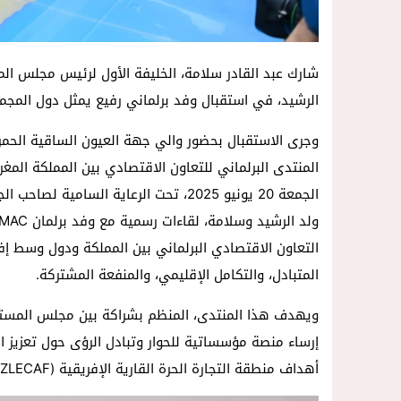
شارك عبد القادر سلامة، الخليفة الأول لرئيس مجلس ا
الرشيد، في استقبال وفد برلماني رفيع يمثل دول المجموعة ا
وجرى الاستقبال بحضور والي جهة العيون الساقية الحمر
الجمعة 20 يونيو 2025، تحت الرعاية الس
التعاون الاقتصادي البرلماني بين المملكة ودول وسط إفر
المتبادل، والتكامل الإقليمي، والمنفعة المشتركة.
إرساء منصة مؤسساتية للحوار وتبادل الرؤى حول تعزيز الم
أهداف منطقة التجارة الحرة القارية الإفريقية (ZLECAF)، ودينامية الاندماج الاقتصادي القاري.