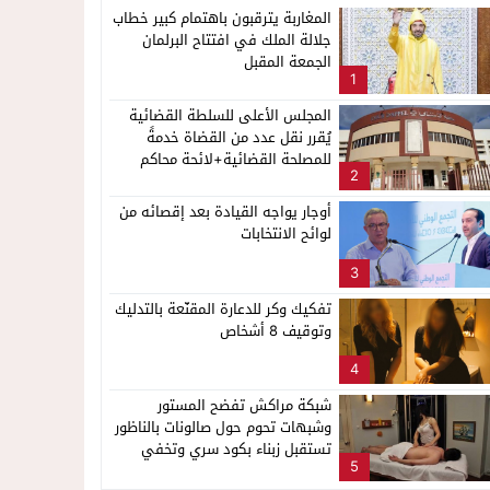
المغاربة يترقبون باهتمام كبير خطاب
جلالة الملك في افتتاح البرلمان
الجمعة المقبل
1
المجلس الأعلى للسلطة القضائية
يُقرر نقل عدد من القضاة خدمةً
للمصلحة القضائية+لائحة محاكم
2
ناظور
أوجار يواجه القيادة بعد إقصائه من
لوائح الانتخابات
3
تفكيك وكر للدعارة المقنّعة بالتدليك
وتوقيف 8 أشخاص
4
شبكة مراكش تفضح المستور
وشبهات تحوم حول صالونات بالناظور
تستقبل زبناء بكود سري وتخفي
5
أنشطة مشبوهة خلف واجهات