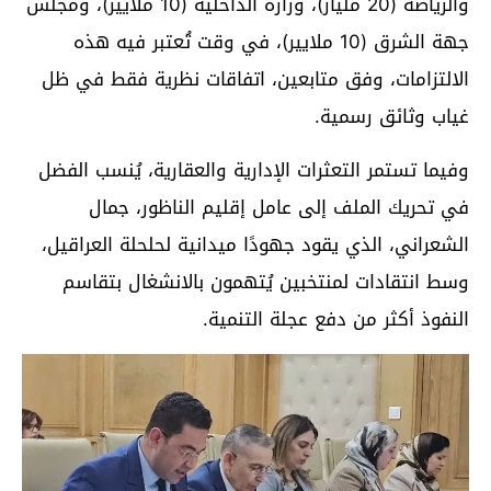
والرياضة (20 مليار)، وزارة الداخلية (10 ملايير)، ومجلس
جهة الشرق (10 ملايير)، في وقت تُعتبر فيه هذه
الالتزامات، وفق متابعين، اتفاقات نظرية فقط في ظل
غياب وثائق رسمية.
وفيما تستمر التعثرات الإدارية والعقارية، يُنسب الفضل
في تحريك الملف إلى عامل إقليم الناظور، جمال
الشعراني، الذي يقود جهودًا ميدانية لحلحلة العراقيل،
وسط انتقادات لمنتخبين يُتهمون بالانشغال بتقاسم
النفوذ أكثر من دفع عجلة التنمية.