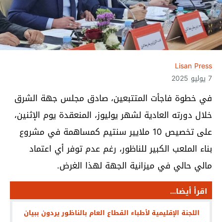
Lisan Press
7 يوليو 2025
في خطوة فاجأت المتتبعين، صادق مجلس جهة الشرق
خلال دورته العادية لشهر يوليوز، المنعقدة يوم الإثنين،
على تخصيص 10 ملايير سنتيم كمساهمة في مشروع
بناء الملعب الكبير للناظور، رغم عدم توفر أي اعتماد
مالي حالي في ميزانية الجهة لهذا الغرض.
اقرأ أيضا...
اللجنة الإقليمية لأطباء القطاع العام بالناظور يردون ببيان