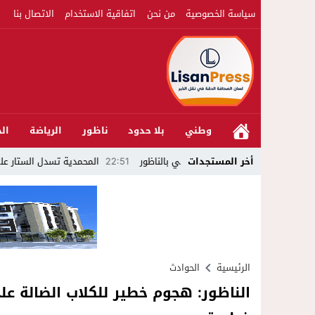
سياسة الخصوصية
من نحن
اتفاقية الاستخدام
الاتصال بنا
وطني
بلا حدود
ناظور
الرياضة
الج
أخر المستجدات
22:51
المحمدية تسدل الستار على الدورة الث
الرئيسية
الحوادث
الناظور: هجوم خطير للكلاب الضالة عل