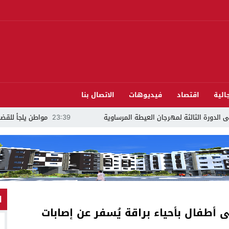
الية
اقتصاد
فيديوهات
الاتصال بنا
الثة لمهرجان العيطة المرساوية
23:39
مواطن يلجأ للقضاء ويتهم مرشحًا للب
ا
ى أطفال بأحياء براقة يُسفر عن إصابات