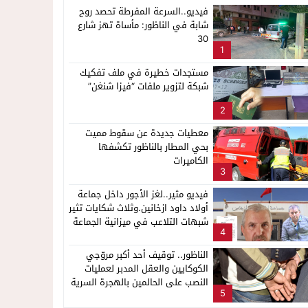
فيديو..السرعة المفرطة تحصد روح
شابة في الناظور: مأساة تهز شارع
30
1
مستجدات خطيرة في ملف تفكيك
شبكة لتزوير ملفات “فيزا شنغن”
2
معطيات جديدة عن سقوط مميت
بحي المطار بالناظور تكشفها
الكاميرات
3
فيديو مثير..لغز الأجور داخل جماعة
أولاد داود ازخانين.وثلاث شكايات تثير
شبهات التلاعب في ميزانية الجماعة
4
الناظور.. توقيف أحد أكبر مروّجي
الكوكايين والعقل المدبر لعمليات
النصب على الحالمين بالهجرة السرية
5