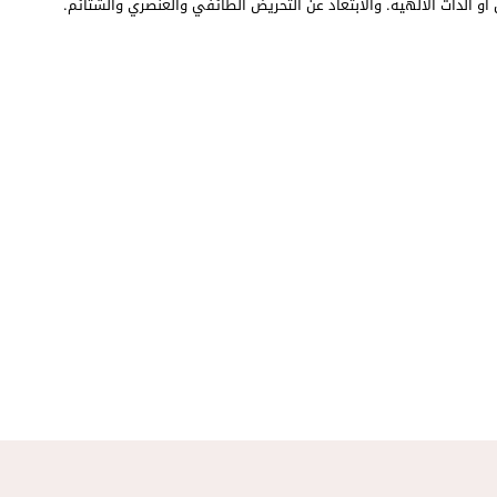
أو الذات الالهية. والابتعاد عن التحريض الطائفي والعنصري والشتائم.