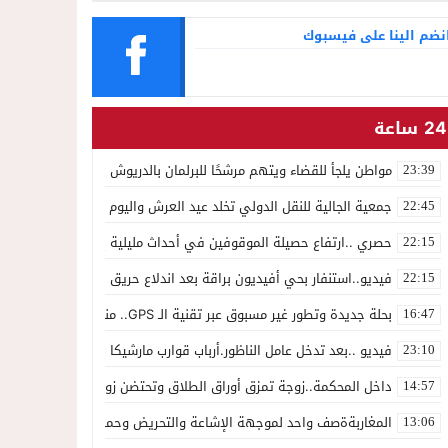
نضم الينا على فيسبوك
24 ساعة
مواطن يلجأ للقضاء ويتهم مرشحًا للبرلمان بالدريوش بالاستيلاء على 22 مليون سنتيم
23:39
جمعية الجالية للنقل الدولي تخلد عيد العرش واليوم الوطني للمهاجر بح
22:45
حصري ..ارتفاع حصيلة الموقوفين في أحداث مليلية إلى 82 شخصًا وتحقيقات تقود إلى متابعات جنائية ثقيلة
22:15
فيديو..استنفار بحي أفيديون براقة بعد اندلاع حريق داخل ضيعة فلاحية
22:15
بحلة جديدة وتطور غير مسبوق عبر تقنية الـ GPS.. منصة “مرحباناظور” تعزز مكانتها كوجهة أولى لسكان إقليمي الناظور والدريوش
16:47
فيديو ..بعد تدخل عامل الناظور.أرباب قوارب مارشيكا يعلقون احتجاجهم وي
23:10
داخل المحكمة..زوجة تمزق أوراق الطلاق وتحتضن زوجها في لحظة أعاد
14:57
المغاربةةصف واحد لموجهة الإشاعة والتحريض وحملات التضليل
13:06