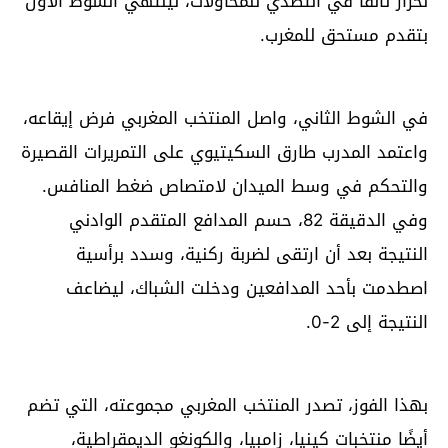
لحرار تألقا في التصدي للمحاولات، لينتهي الشوط الأول
بتقدم مستحق للمغرب.
في الشوط الثاني، واصل المنتخب المغربي فرض إيقاعه،
واعتمد المدرب طارق السكيتيوي على التمريرات القصيرة
والتحكم في وسط الميدان لامتصاص ضغط المنافس.
وفي الدقيقة 82، حسم المدافع المتقدم الوادني
النتيجة بعد أن ارتقى لضربة ركنية، وسدد برأسية
اصطدمت بأحد المدافعين ودخلت الشباك، ليضاعف
النتيجة إلى 2-0.
بهذا الفوز، تصدر المنتخب المغربي مجموعته، التي تضم
أيضًا منتخبات كينيا، زامبيا، والكونغو الديمقراطية،