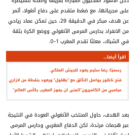
دخل الأسود المحليون المباراة بعزيمة واضحة للسيطرة
على مجرياتها، مع ضغط متقدم على دفاع أنغولا، أثمر
عن هدف مبكر في الدقيقة 29، حين تمكن عماد رياحي
من الانفراد بحارس المرمى الأنغولي ووضع الكرة بثقة
في الشباك، معلنًا تقدم المغرب 1-0.
اقرأ أيضا...
رسميًا: رضا سليم يعود للجيش الملكي
فتح ناظور يواصل التألق مع “بهلول” ويعود بنقطة من لازاري
مبامبي من الكاميرون”اتمنى ان يفوز المغرب بكأس العالم”
بعد الهدف، حاول المنتخب الأنغولي العودة في النتيجة
عبر هجمات مرتدة، لكن الدفاع المغربي وحارس المرمى